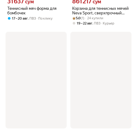
31 637
861 217
Цена 31637 сум вместо
Цена 861217 сум вместо
сум
сум
Теннисный мяч форма для
Корзина для теннисных мячей
бомбочек
Neva Sport, сверхпрочный
Рейтинг товара: 5.0 из 5
Оценок: (1) · 24 купили
пластик, на колесиках, желтая
,
5.0
(1) · 24 купили
17 – 20 авг
ПВЗ
По клику
,
19 – 22 авг
ПВЗ
Курьер