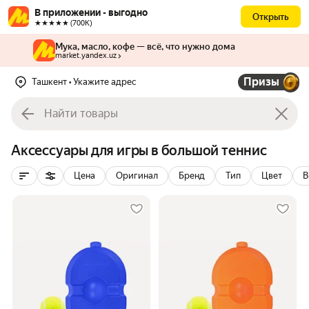
В приложении - выгодно
Открыть
★★★★★ (700К)
Мука, масло, кофе — всё, что нужно дома
market.yandex.uz
Призы
Ташкент
• Укажите адрес
Аксессуары для игры в большой теннис
Цена
Оригинал
Бренд
Тип
Цвет
В