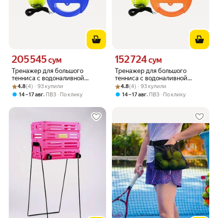
205 545
152 724
Цена 205545 сум вместо
Цена 152724 сум вместо
сум
сум
Тренажер для большого
Тренажер для большого
тенниса с водоналивной
тенниса с водоналивной
Рейтинг товара: 4.8 из 5
Оценок: (4) · 93 купили
платформой (синий) E40578
Рейтинг товара: 4.8 из 5
Оценок: (4) · 93 купили
платформой (оранжевый)
4.8
(4) · 93 купили
4.8
(4) · 93 купили
E40577
,
,
14 – 17 авг
ПВЗ
По клику
14 – 17 авг
ПВЗ
По клику