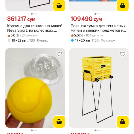
861 217
109 490
Цена 861217 сум вместо
Цена 109490 сум вместо
сум
сум
Корзина для теннисных мячей
Поясная сумка для теннисных
Neva Sport, на колесиках,
мячей и мелких предметов на
Рейтинг товара: 5.0 из 5
Оценок: (1) · 24 купили
розовая
Рейтинг товара: 5.0 из 5
Оценок: (5) · 104 купили
молнии черная
5.0
(1) · 24 купили
5.0
(5) · 104 купили
,
,
19 – 22 авг
ПВЗ
Курьер
17 – 20 авг
ПВЗ
По клику