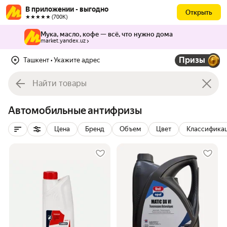
В приложении - выгодно
Открыть
★★★★★ (700К)
Мука, масло, кофе — всё, что нужно дома
market.yandex.uz
Призы
Ташкент
• Укажите адрес
Автомобильные антифризы
Цена
Бренд
Объем
Цвет
Классификац