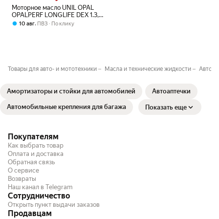
Моторное масло UNIL OPAL
OPALPERF LONGLIFE DEX 1.3,
5W30, 100% синтетическое,
,
10 авг
ПВЗ
По клику
для легковых автомобилей 5Л
Товары для авто- и мототехники
Масла и технические жидкости
Автомо
Амортизаторы и стойки для автомобилей
Автоаптечки
Автомобильные крепления для багажа
Показать еще
Покупателям
Как выбрать товар
Оплата и доставка
Обратная связь
О сервисе
Возвраты
Наш канал в Telegram
Сотрудничество
Открыть пункт выдачи заказов
Продавцам