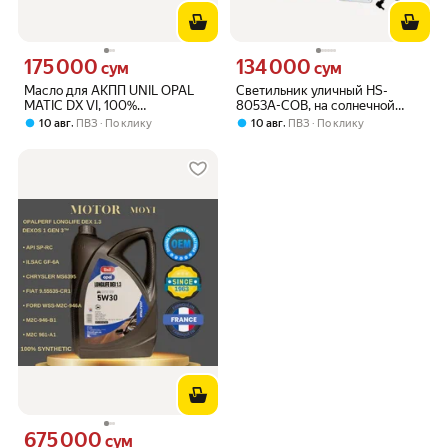
175 000
134 000
Цена 175000 сум вместо
Цена 134000 сум вместо
сум
сум
Масло для АКПП UNIL OPAL
Светильник уличный HS-
MATIC DX VI, 100%
8053A-COB, на солнечной
синтетическое, для легковых
энергии, с пультом ДУ, датчик
,
,
10 авг
ПВЗ
По клику
10 авг
ПВЗ
По клику
автомобилей 1Л
движения
675 000
Цена 675000 сум вместо
сум