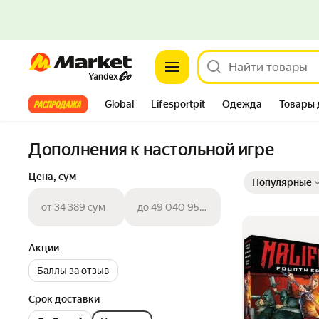
Market
Все хиты
Global
Lifesportpit
Одежда
Товары 
Автотовары
Яндекс Фабрика
Split
Дополнения к настольной игре
Выбранные фильт
Сортировка товар
Цена, сум
Популярные
от 34 389 сум
до 49 040 954 сум
Акции
Баллы за отзыв
Срок доставки