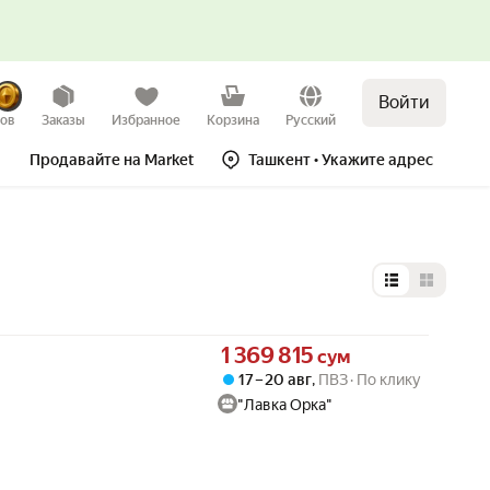
Войти
зов
Заказы
Избранное
Корзина
Русский
Продавайте на Market
Ташкент
• Укажите адрес
Выбор типа 
Цена 1369815 сум вместо
1 369 815
сум
17 – 20 авг
,
ПВЗ
По клику
"Лавка Орка"