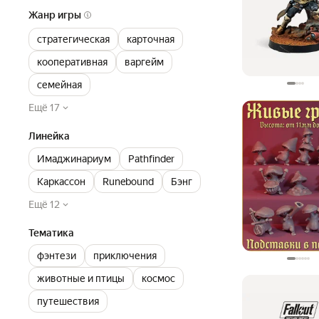
Жанр игры
стратегическая
карточная
кооперативная
варгейм
семейная
Ещё 17
Линейка
Имаджинариум
Pathfinder
Каркассон
Runebound
Бэнг
Ещё 12
Тематика
фэнтези
приключения
животные и птицы
космос
путешествия