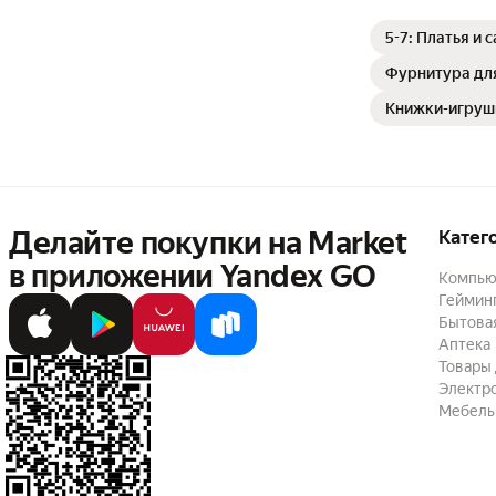
5-7: Платья и
Фурнитура дл
Книжки-игруш
Делайте покупки на Market

Катег
в приложении Yandex GO
Компью
Геймин
Бытовая
Аптека
Товары 
Электр
Мебель