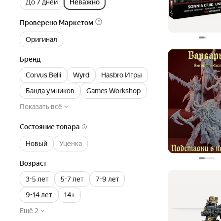
До 7 дней
Неважно
Проверено Маркетом
Оригинал
Бренд
Corvus Belli
Wyrd
Hasbro Игры
Банда умников
Games Workshop
Показать всё
Состояние товара
Новый
Уценка
Возраст
3-5 лет
5-7 лет
7-9 лет
9-14 лет
14+
Ещё 2