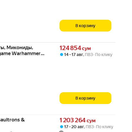
В корзину
Цена 124854 сум вместо
ты, Микониды,
124 854
сум
rgame Warhammer
14 – 17 авг
,
ПВЗ
По клику
В корзину
Цена 1203264 сум вместо
saultrons &
1 203 264
сум
17 – 20 авг
,
ПВЗ
По клику