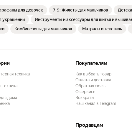
 сарафаны для девочек
7-9: Жилеты для мальчиков
Детска
я украшений
Инструменты и аксессуары для шитья и вышива
ки
Комбинезоны для мальчиков
Матрасы и текстиль
ории
Покупателям
терная техника
Как выбрать товар
г
Оплата и доставка
 техника
Обратная связь
О сервисе
для дома
Возвраты
оника
Наш канал в Telegram
Продавцам