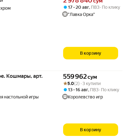
2 978 840
сум
17 – 20 авг
,
ПВЗ
По клику
 хром
"Лавка Орка"
В корзину
Цена 559962 сум вместо
е. Кошмары, арт.
559 962
сум
Рейтинг товара: 5.0 из 5
Оценок: (2) · 3 купили
5.0
(2) · 3 купили
13 – 16 авг
,
ПВЗ
По клику
ля настольной игры
Королевство игр
В корзину