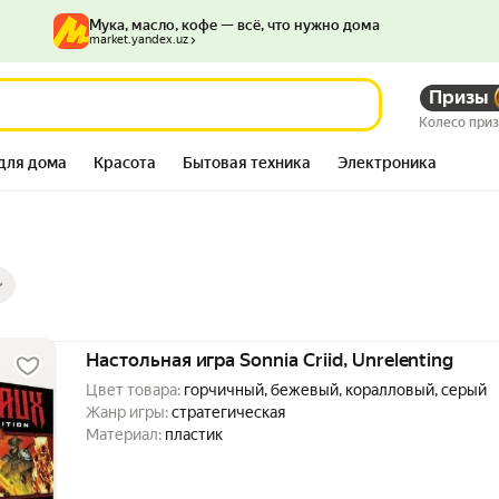
Мука, масло, кофе — всё, что нужно дома
market.yandex.uz
Призы
Колесо при
для дома
Красота
Бытовая техника
Электроника
ры
ов
Настольная игра Sonnia Criid, Unrelenting
Цвет товара:
горчичный, бежевый, коралловый, серый
Жанр игры:
стратегическая
Материал:
пластик