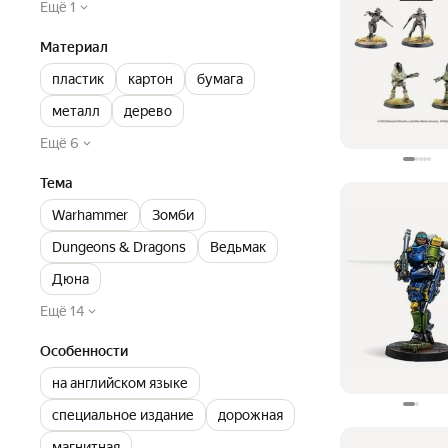
Ещё 1
Материал
пластик
картон
бумага
металл
дерево
Ещё 6
Тема
Warhammer
Зомби
Dungeons & Dragons
Ведьмак
Дюна
Ещё 14
Особенности
на английском языке
специальное издание
дорожная
магнитная