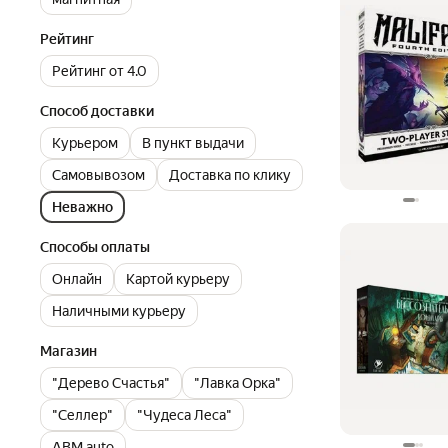
Рейтинг
Рейтинг от 4.0
Способ доставки
Курьером
В пункт выдачи
Самовывозом
Доставка по клику
Неважно
Способы оплаты
Онлайн
Картой курьеру
Наличными курьеру
Магазин
"Дерево Счастья"
"Лавка Орка"
"Селлер"
"Чудеса Леса"
ABM auto