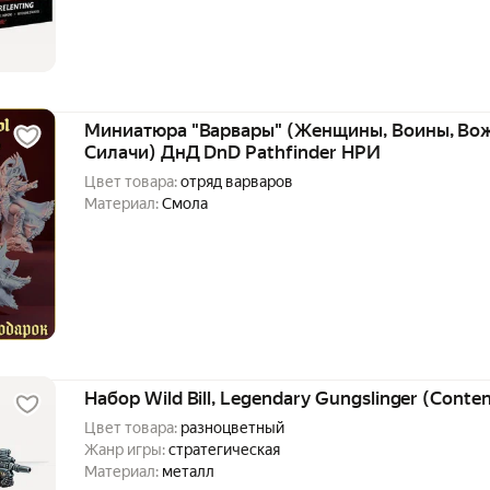
Миниатюра "Варвары" (Женщины, Воины, Вож
Силачи) ДнД DnD Pathfinder НРИ
Цвет товара:
отряд варваров
Материал:
Смола
Набор Wild Bill, Legendary Gungslinger (Conte
Цвет товара:
разноцветный
Жанр игры:
стратегическая
Материал:
металл