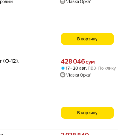
тровый
"Лавка Орка"
В корзину
Цена 428046 сум вместо
 (O-12),
428 046
сум
17 – 20 авг
,
ПВЗ
По клику
"Лавка Орка"
В корзину
Цена 2978840 сум вместо
er