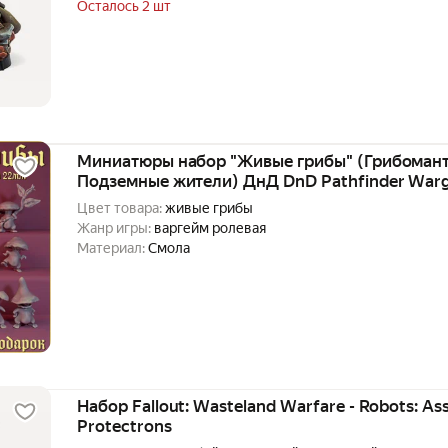
Осталось 2 шт
Миниатюры набор "Живые грибы" (Грибоман
Подземные жители) ДнД DnD Pathfinder Wa
Варгейм Вархаммер НРИ
Цвет товара:
живые грибы
Жанр игры:
варгейм ролевая
Материал:
Смола
Набор Fallout: Wasteland Warfare - Robots: As
Protectrons