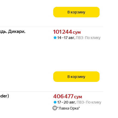
В корзину
Цена 101244 сум вместо
дь, Дикари,
101 244
сум
14 – 17 авг
,
ПВЗ
По клику
В корзину
Цена 406477 сум вместо
nder)
406 477
сум
17 – 20 авг
,
ПВЗ
По клику
"Лавка Орка"