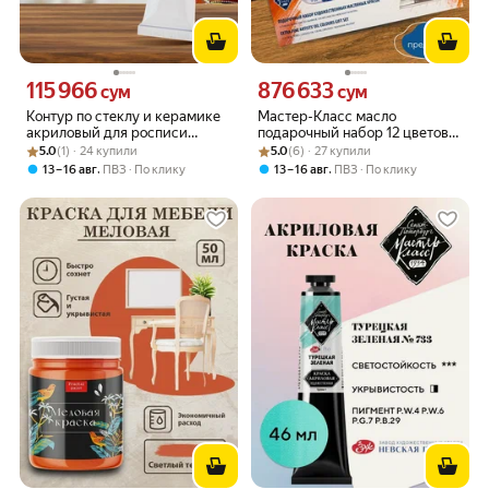
115 966
876 633
Цена 115966 сум вместо
Цена 876633 сум вместо
сум
сум
Контур по стеклу и керамике
Мастер-Класс масло
акриловый для росписи
подарочный набор 12 цветов
Рейтинг товара: 5.0 из 5
Оценок: (1) · 24 купили
Decola бронза 18 мл
Рейтинг товара: 5.0 из 5
Оценок: (6) · 27 купили
тубы 18 мл
5.0
(1) · 24 купили
5.0
(6) · 27 купили
,
,
13 – 16 авг
ПВЗ
По клику
13 – 16 авг
ПВЗ
По клику