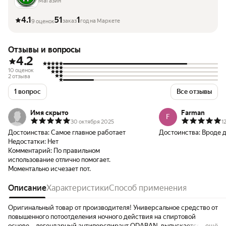
Магазин
4.1
51
1
заказ
год на Маркете
9 оценок
Отзывы и вопросы
4.2
10 оценок
2 отзыва
1 вопрос
Все отзывы
Имя скрыто
Farman
F
30 октября 2025
1
Достоинства:
Самое главное работает
Достоинства:
Вроде 
Недостатки:
Нет
Комментарий:
По правильном
использование отлично помогает.
Моментально исчезает пот.
Описание
Характеристики
Способ применения
Оригинальный товар от производителя! Универсальное средство от
повышенного потоотделения ночного действия на спиртовой
основе – легендарный антиперспирант ODABAN, выпускается с
ещё