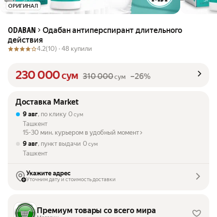
ОРИГИНАЛ
Одабан антиперспирант длительного
ODABAN
действия
4.2
(10) ·
48 купили
230 000
сум
310 000
–26%
сум
Доставка Market
9 авг
, по клику
0
сум
Ташкент
15-30 мин. курьером в удобный момент
9 авг
, пункт выдачи
0
сум
Ташкент
Укажите адрес
Уточним дату и стоимость доставки
Премиум товары со всего мира