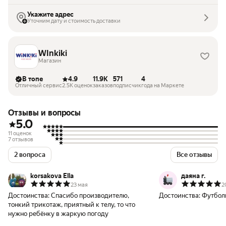
Укажите адрес
Уточним дату и стоимость доставки
WInkiki
Магазин
В топе
4.9
11.9K
571
4
Отличный сервис
2.5K оценок
заказов
подписчик
года на Маркете
Отзывы и вопросы
5.0
11 оценок
7 отзывов
2 вопроса
Все отзывы
korsakova Ella
даяна г.
23 мая
2
Достоинства:
Спасибо производителю,
Достоинства:
Футбол
тонкий трикотаж, приятный к телу, то что
нужно ребёнку в жаркую погоду