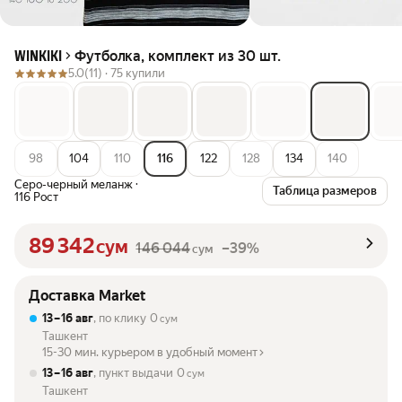
Футболка, комплект из 30 шт.
WINKIKI
5.0
(11) ·
75 купили
98
104
110
116
122
128
134
140
Серо-черный меланж
·
Таблица размеров
116 Рост
89 342
сум
146 044
–39%
сум
Доставка Market
13 – 16 авг
, по клику
0
сум
Ташкент
15-30 мин. курьером в удобный момент
13 – 16 авг
, пункт выдачи
0
сум
Ташкент