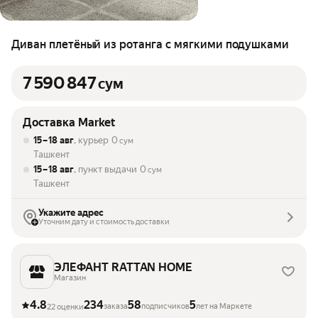
Диван плетёный из ротанга с мягкими подушками
7 590 847
сум
Доставка Market
15 – 18 авг
, курьер
0
сум
Ташкент
15 – 18 авг
, пункт выдачи
0
сум
Ташкент
Укажите адрес
Уточним дату и стоимость доставки
ЭЛЕФАНТ RATTAN HOME
Магазин
4.8
234
58
5
заказа
подписчиков
лет на Маркете
22 оценки