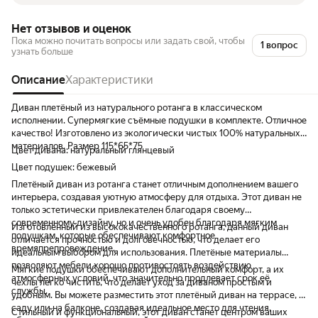
Нет отзывов и оценок
Пока можно почитать вопросы или задать свой, чтобы
1 вопрос
узнать больше
Описание
Характеристики
Диван плетёный из натурального ротанга в классическом
исполнении. Супермягкие съёмные подушки в комплекте. Отличное
качество! Изготовлено из экологически чистых 100% натуральных
материалов. Размер 115*65*75
Цвет дивана: натуральный глянцевый
Цвет подушек: бежевый
Плетёный диван из ротанга станет отличным дополнением вашего
интерьера, создавая уютную атмосферу для отдыха. Этот диван не
только эстетически привлекателен благодаря своему
современному дизайну, но и очень удобен благодаря мягким
Изготовленный из высококачественного ротанга, данный диван
подушкам, которые обеспечивают комфортное
отличается прочностью и долговечностью, что делает его
времяпрепровождение.
идеальным выбором для использования. Плетёные материалы
позволяют мебели хорошо противостоять воздействию
Мягкие подушки обеспечивают дополнительный комфорт, а их
атмосферных условий, что значительно продлевает срок её
чехлы легко чистить, что делает уход за диваном простым и
службы.
удобным. Вы можете разместить этот плетёный диван на террасе, в
саду или на балконе, создавая идеальное место для чтения,
Стильный и функциональный, этот диван станет центром ваших