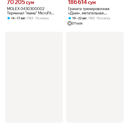
70 205
186 614
Цена 70205 сум вместо
Цена 186614 сум вместо
сум
сум
MOLEX 0430300002
Граната тренировочная
Терминал "мама" MicroFit
«Дым», метательная,
AWG20-24 золоч. 15мк на
резиновая
,
,
14 – 17 авг
ПВЗ
По клику
19 – 22 авг
ПВЗ
По клику
ленте, 1шт
DTrade