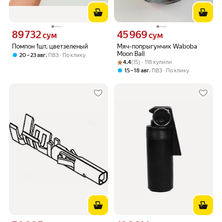
89 732
45 969
Цена 89732 сум вместо
Цена 45969 сум вместо
сум
сум
Помпон 1шт, цветзеленый
Мяч-попрыгунчик Waboba
Moon Ball
,
20 – 23 авг
ПВЗ
По клику
Рейтинг товара: 4.4 из 5
Оценок: (15) · 118 купили
4.4
(15) · 118 купили
,
15 – 18 авг
ПВЗ
По клику