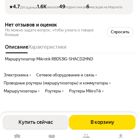
4.7
1.6K
49
6
заказов
подписчиков
месяцев на Маркете
291 оценка
Нет отзывов и оценок
Но можно задать вопрос, чтобы узнать о товаре
Спросить
больше
Описание
Характеристики
Маршрутизатор Mikrotik RBD53IG-5HACD2HND
Электроника
Сетевое оборудование и связь
Проводные роутеры (маршрутизаторы) и коммутаторы
Маршрутизаторы
Роутеры
Роутеры MikroTik
Купить сейчас
В корзину