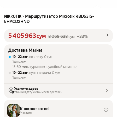
Маршрутизатор Mikrotik RBD53IG-
MIKROTIK
5HACD2HND
5 405 963
сум
8 068 638
–33%
сум
Доставка Market
19 – 22 авг
, по клику
0
сум
Ташкент
15-30 мин. курьером в удобный момент
19 – 22 авг
, пункт выдачи
0
сум
Ташкент
Укажите адрес
Уточним дату и стоимость доставки
К школе готов!
Магазин