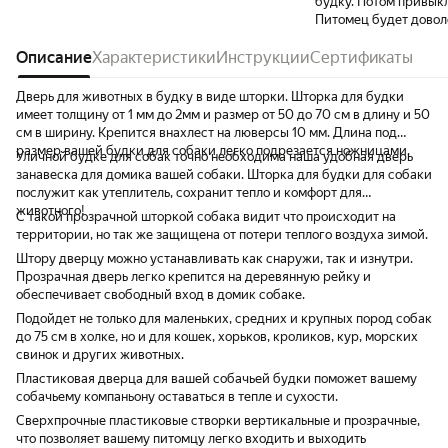
будку. Потом привыкла
Питомец будет довол
Описание
Характеристики
Инструкции
Сертификаты
Дверь для животных в будку в виде шторки. Шторка для будки
имеет толщину от 1 мм до 2мм и размер от 50 до 70 см в длину и 50
см в ширину. Крепится внахлест на люверсы 10 мм. Длина под
размер вашей будки для собаки легко подрезается ножницами.
Уличной будке для собак точно необходима наша удобная дверь
занавеска для домика вашей собаки. Шторка для будки для собаки
послужит как утеплитель, сохранит тепло и комфорт для
животного!
С такой прозрачной шторкой собака видит что происходит на
территории, но так же защищена от потери теплого воздуха зимой.
Штору дверцу можно устанавливать как снаружи, так и изнутри.
Прозрачная дверь легко крепится на деревянную рейку и
обеспечивает свободный вход в домик собаке.
Подойдет не только для маленьких, средних и крупных пород собак
до 75 см в холке, но и для кошек, хорьков, кроликов, кур, морских
свинок и других животных.
Пластиковая дверца для вашей собачьей будки поможет вашему
собачьему компаньону оставаться в тепле и сухости.
Сверхпрочные пластиковые створки вертикальные и прозрачные,
что позволяет вашему питомцу легко входить и выходить