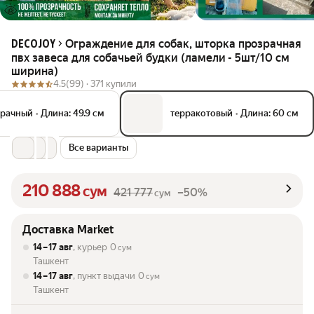
Ограждение для собак, шторка прозрачная
DECOJOY
пвх завеса для собачьей будки (ламели - 5шт/10 см
ширина)
4.5
(99) ·
371 купили
зрачный
•
Длина: 49.9 см
терракотовый
•
Длина: 60 см
Все варианты
210 888
сум
421 777
–50%
сум
Доставка Market
14 – 17 авг
, курьер
0
сум
Ташкент
14 – 17 авг
, пункт выдачи
0
сум
Ташкент