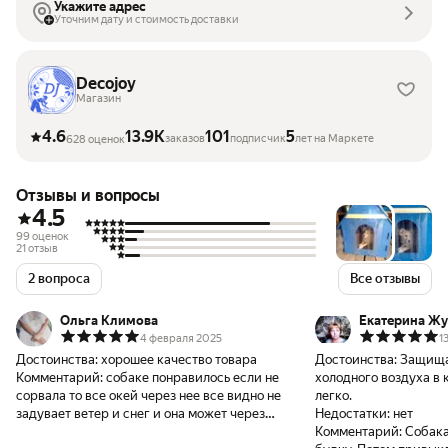
Укажите адрес
Уточним дату и стоимость доставки
Decojoy
Магазин
4.6
13.9K
101
5
заказов
подписчик
лет на Маркете
628 оценок
Отзывы и вопросы
4.5
99 оценок
21 отзыв
2 вопроса
Все отзывы
Ольга Климова
Екатерина Жу
4 февраля 2025
1
Достоинства:
хорошее качество товара
Достоинства:
Защища
Комментарий:
собаке понравилось если не
холодного воздуха в 
сорвала то все окей через нее все видно не
легко.
задувает ветер и снег и она может через
Недостатки:
нет
нее видеть кто ходит на территории
Комментарий:
Собака