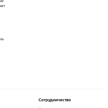
ым
дает
иль
Сотрудничество