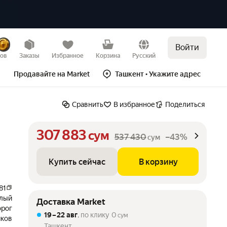
Войти
Купить сейчас
В корзину
–43%
зов
Заказы
Избранное
Корзина
Русский
Продавайте на Market
Ташкент
• Укажите адрес
Сравнить
В избранное
Поделиться
307 883
сум
537 430
–43%
сум
Купить сейчас
В корзину
81
лый
Доставка Market
орог
19 – 22 авг
, по клику
0
сум
иков
Ташкент