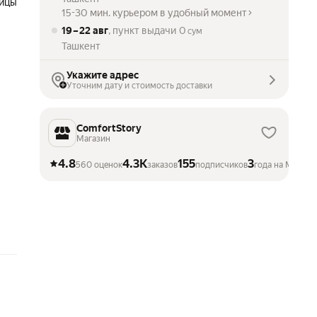
ицы
15-30 мин. курьером в удобный момент
19 – 22 авг
, пункт выдачи
0
сум
Ташкент
Укажите адрес
Уточним дату и стоимость доставки
ComfortStory
Магазин
4.8
4.3K
155
3
560 оценок
заказов
подписчиков
года на Маркет