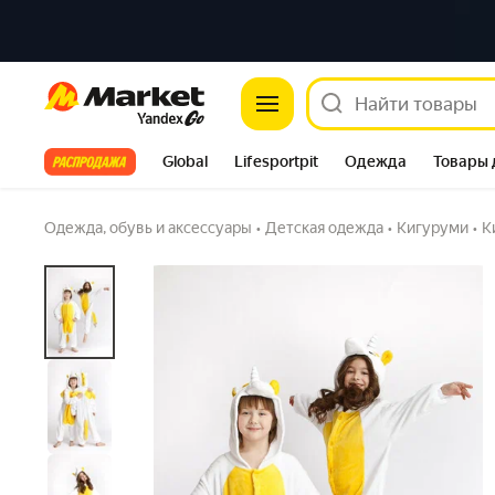
Market
Кигуруми Единорог
Задать вопрос
Все хиты
Global
Lifesportpit
Одежда
Товары 
Автотовары
Яндекс Фабрика
Split
Одежда, обувь и аксессуары
•
Детская одежда
•
Кигуруми
•
К