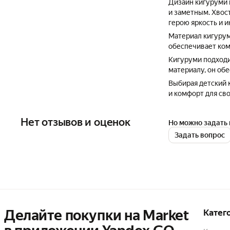
Дизайн кигуруми 
и заметным. Хвост
герою яркость и 
Материал кигурум
обеспечивает ком
Кигуруми подходит
материалу, он обе
Выбирая детский к
и комфорт для сво
Нет отзывов и оценок
Но можно задать 
Задать вопрос
Делайте покупки на Market

Катег