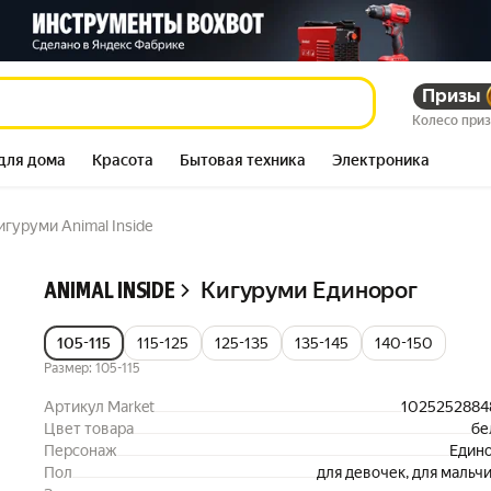
Призы
307 883
сум
537 430
сум
Колесо при
для дома
Красота
Бытовая техника
Электроника
игуруми Animal Inside
Описание
Кигуруми Единорог
ANIMAL INSIDE
105-115
115-125
125-135
135-145
140-150
Размер: 105-115
Артикул Market
1025252884
Цвет товара
бе
Персонаж
Един
Пол
для девочек, для мальч