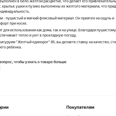
выполнен в бело-желтой расцветке, что делает его привлекательн
, крылья, ушки и пузико выполнены из желтого материала, что при
индивидуальность.
и - пушистый и мягкий флисовый материал. Он приятен на ощупь и
форт при носке.
 для использования как дома, так и на улице. Благодаря пушистому
спечивает тепло и уют в прохладную погоду.
игуруми "Желтый единорог" 85, вы делаете ставку на качество, ст
его ребенка.
вопрос, чтобы узнать о товаре больше
ории
Покупателям