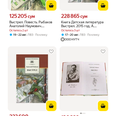
125 205
228 865
Цена 125205 сум вместо
Цена 228865 сум вместо
сум
сум
Выстрел. Повесть. Рыбаков
Книга Детская литература
Анатолий Наумович.
Выстрел. 2015 год, А.
Детская литература,
Рыбаков
Осталось 2 шт
Осталось 3 шт
Москва
,
,
19 – 22 авг
ПВЗ
По клику
17 – 20 авг
ПВЗ
По клику
ООО НУТЧ
Цена 223609 сум вместо