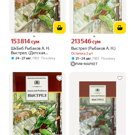
153 814
213 546
Цена 153814 сум вместо
Цена 213546 сум вместо
сум
сум
ШкБиб Рыбаков А. Н.
Выстрел (Рыбаков А. Н.)
Выстрел, (Детская
Осталось 2 шт
литература, 2022), 7Бц,
,
24 – 27 авг
ПВЗ
По клику
,
21 – 24 авг
ПВЗ
По клику
c.238
РИФ-МАРКЕТ