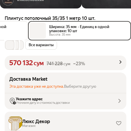
Плинтус потолочный 35/35 1 метр 10 шт.
дной
Ширина: 35 мм
•
Единиц в одной
упаковке: 10 шт
Высота: 35 мм
Все варианты
570 132
сум
741 228
–23%
сум
Доставка Market
Эта доставка уже не доступна.
Выберите другую
Укажите адрес
Уточним дату и стоимость доставки
Люкс Декор
Магазин