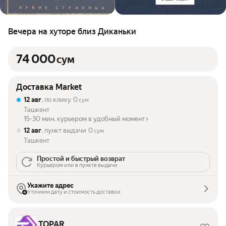
Вечера на хуторе близ Диканьки
74 000
сум
Доставка Market
12 авг
, по клику
0
сум
Ташкент
15-30 мин. курьером в удобный момент
12 авг
, пункт выдачи
0
сум
Ташкент
Простой и быстрый возврат
Курьером или в пункте выдачи
Укажите адрес
Уточним дату и стоимость доставки
TOPAR