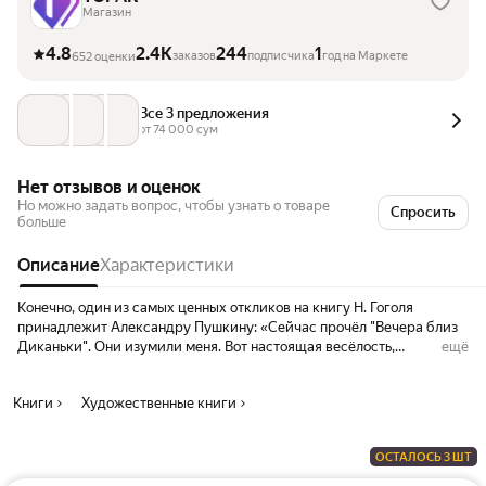
Магазин
4.8
2.4K
244
1
заказов
подписчика
год на Маркете
652 оценки
Все 3 предложения
от 
74 000
 сум
Нет отзывов и оценок
Но можно задать вопрос, чтобы узнать о товаре
Спросить
больше
Описание
Характеристики
Конечно, один из самых ценных откликов на книгу Н. Гоголя
принадлежит Александру Пушкину: «Сейчас прочёл "Вечера близ
Диканьки". Они изумили меня. Вот настоящая весёлость,
ещё
искренняя, непринуждённая, без жеманства, без чопорности. А
местами какая поэзия. Всё это так необыкновенно в нашей
Книги
Художественные книги
нынешней литературе, что я доселе не образумился…» И хотя сам
Николай Гоголь считал эту книгу ученическими опытами, все-таки
именно она была особенно дорога писателю.
ОСТАЛОСЬ 3 ШТ