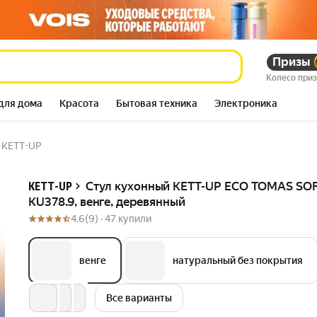
378.9, венге,
1 842 532
Призы
сум
Колесо при
3 826 686
–52%
сум
для дома
Красота
Бытовая техника
Электроника
 KETT-UP
Описание
Стул кухонный KETT-UP ECO TOMAS SOF
KETT-UP
KU378.9, венге, деревянный
4.6
(9) ·
47 купили
лый
венге
натуральный без покрытия
Все варианты