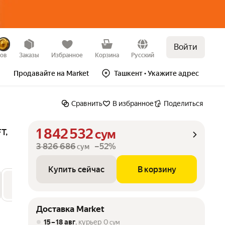
Войти
Купить сейчас
В корзину
зов
Заказы
Избранное
Корзина
Русский
Продавайте на Market
Ташкент
• Укажите адрес
Сравнить
В избранное
Поделиться
1 842 532
T,
сум
3 826 686
–52%
сум
Купить сейчас
В корзину
орех
прозрачный лак
Доставка Market
15 – 18 авг
, курьер
0
сум