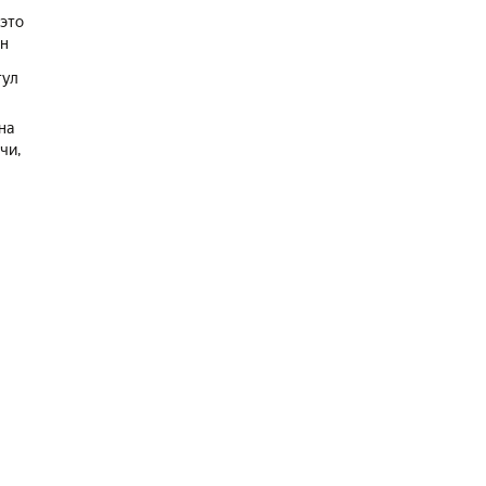
 это
ан
тул
на
чи,