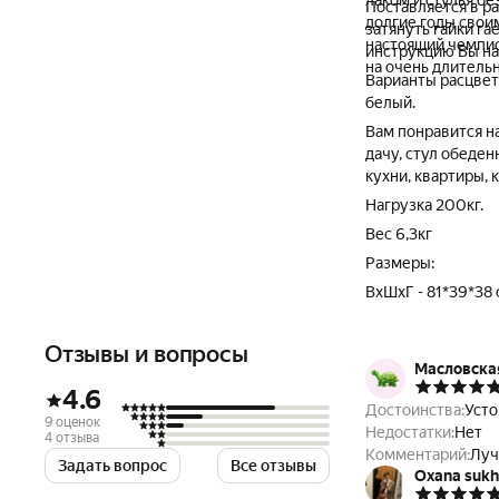
лаком и стулья б
Поставляется в р
долгие годы свои
затянуть гайки га
настоящий чемпио
инструкцию Вы на
на очень длитель
Варианты расцвето
белый.
Вам понравится на
дачу, стул обеденн
кухни, квартиры, к
Нагрузка 200кг.
Вес 6,3кг
Размеры:
ВхШхГ - 81*39*38 
Отзывы и вопросы
Масловска
4.6
Достоинства:
Усто
9 оценок
Недостатки:
Нет
4 отзыва
Комментарий:
Луч
Задать вопрос
Все отзывы
Oxana suk