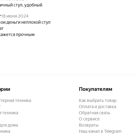
ичный стул, удобный
18 июня 2024
вои деньги неплохой стул
ат
кажется прочным
ории
Покупателям
терная техника
Как выбрать товар
г
Оплата и доставка
 техника
Обратная связь
О сервисе
для дома
Возвраты
оника
Наш канал в Telegram