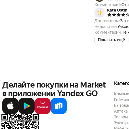
Комментарий:
Отл
Kate Ostin
Достоинства:
За с
Недостатки:
Узков
Комментарий:
Не 
Показать ещё
Делайте покупки на Market

Катег
в приложении Yandex GO
Компью
Геймин
Бытовая
Аптека
Товары 
Электр
Мебель