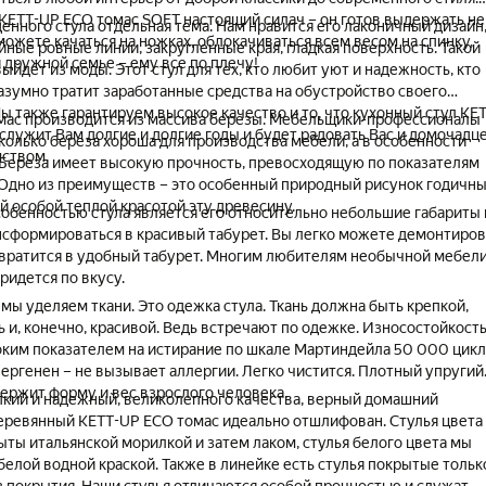
KETT-UP ECO томас SOFT настоящий силач – он готов выдержать не
енного стула отдельная тема. Нам нравится его лаконичный дизайн
ожете качаться на ножках, облокачиваться всем весом на спинку,
ные ровные линии, закругленные края, гладкая поверхность. Такой
й дружной семье – ему все по плечу!
выйдет из моды. Этот стул для тех, кто любит уют и надежность, кто
разумно тратит заработанные средства на обустройство своего
ы также гарантируем высокое качество и то, что кухонный стул KET
омас производится из массива березы. Мебельщики-профессионалы
служит Вам долгие и долгие годы и будет радовать Вас и домочадц
колько береза хороша для производства мебели, а в особенности
ством.
. Береза имеет высокую прочность, превосходящую по показателям
Одно из преимуществ – это особенный природный рисунок годичн
й особой теплой красотой эту древесину.
обенностью стула является его относительно небольшие габариты 
сформироваться в красивый табурет. Вы легко можете демонтиров
ревратится в удобный табурет. Многим любителям необычной мебел
ридется по вкусу.
мы уделяем ткани. Это одежка стула. Ткань должна быть крепкой,
 и, конечно, красивой. Ведь встречают по одежке. Износостойкост
ким показателем на истирание по шкале Мартиндейла 50 000 цикл
ергенен – не вызывает аллергии. Легко чистится. Плотный упругий
ержит форму и вес взрослого человека.
пкий и надежный, великолепного качества, верный домашний
еревянный KETT-UP ECO томас идеально отшлифован. Стулья цвета
ыты итальянской морилкой и затем лаком, стулья белого цвета мы
белой водной краской. Также в линейке есть стулья покрытые тольк