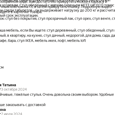
ез покрытия. Наши стулья отличаются особой прочностью и служат
азобранном виде. Вам достаточно прикрутить ножки к каркасу и
м хозяевам. Стул обеденный с мягким сиденьем KETT-UP ECO томас
ечным ключом на 13, а затем прикрутить спинку. Подробную видео
н среди табуретов - он выдерживает нагрузку до 200 кг и рассчит
йдете в карточке товара.
ный срок эксплуатации.
к: стул без покрытия, стул прозрачный лак, стул орех, стул венге, с
ша мебель, если Вы ищете: стул деревянный, стул обеденный, стул 
ый, в квартиру, на кухню, стул дачный, недорогой, для дома, сада, да
афе, бара, стул IKEA, мебель икея, лофт, мебель loft
см
я Татьяна
3 октября 2024
йчивые, тяжёлые стулья. Очень довольна своим выбором. Удобные
ше заказывать с доставкой
hova
7 июля 2024