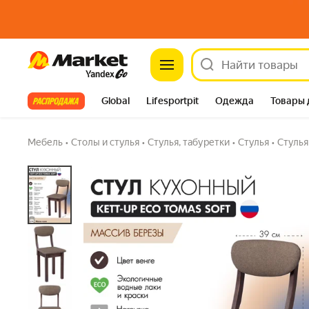
Стул кухонный KETT-UP ECO TOMAS SOFT, KU
Market
деревянный
4.6
(9) ·
47 купили
Задать вопрос
Все хиты
Global
Lifesportpit
Одежда
Товары 
Автотовары
Яндекс Фабрика
Split
Мебель
•
Столы и стулья
•
Стулья, табуретки
•
Стулья
•
Стулья
бе