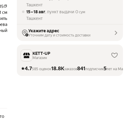
Ташкент
15
15 – 18 авг
, пункт выдачи
0
1 см
сум
тиль
Ташкент
рева
ный
Укажите адрес
Уточним дату и стоимость доставки
KETT-UP
Магазин
4.7
18.8K
841
5
585 оценок
заказов
подписчик
лет на Маркете
то