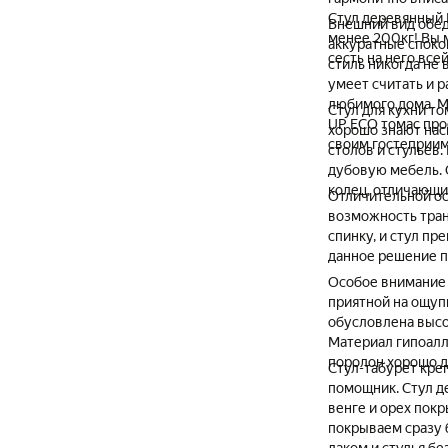
Стул деревянный 
Внешний вид обед
менее 200кг! Вы м
аккуратные спокой
сесть на него все
стиль никогда не 
умеет считать и 
любимого дома. М
Стул для кухни т
UP ECO томас про
хорошо знают нас
своим гостеприим
столов и стульев
дубовую мебель. 
колец, отличающи
Отличительной ос
возможность тран
спинку, и стул п
данное решение п
Особое внимание 
приятной на ощупь
обусловлена высо
Материал гипоалл
поролон хорошо д
Стул-табурет кре
помощник. Стул д
венге и орех покр
покрываем сразу 