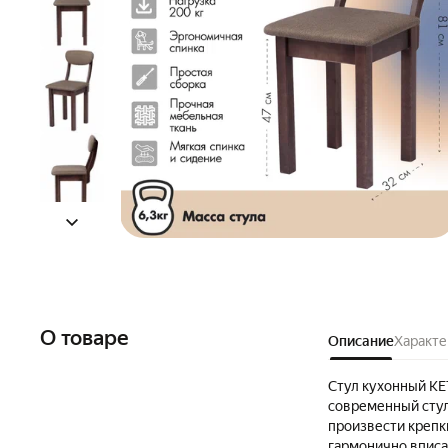
О товаре
Описание
Характе
Стул кухонный KE
современный стул
произвести крепк
гармонично вписа