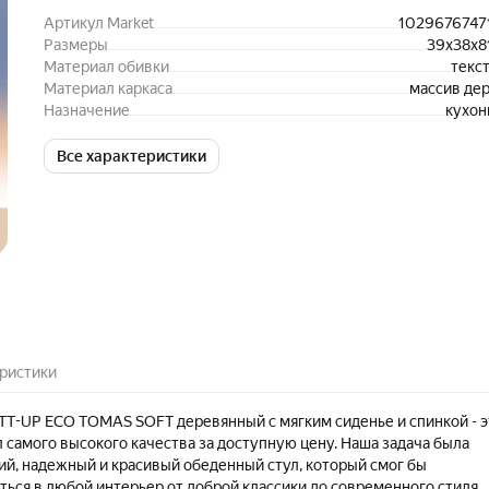
Артикул Market
1029676747
Размеры
39x38x8
Материал обивки
текс
Материал каркаса
массив де
Назначение
кухон
Все характеристики
ристики
TT-UP ECO TOMAS SOFT деревянный с мягким сиденье и спинкой - э
 самого высокого качества за доступную цену. Наша задача была
ий, надежный и красивый обеденный стул, который смог бы
ться в любой интерьер от доброй классики до современного стиля.