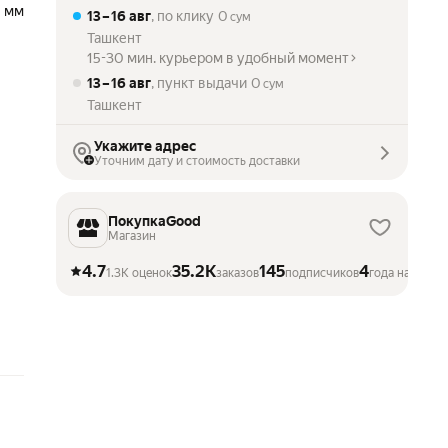
 мм
13 – 16 авг
, по клику
0
сум
Ташкент
15-30 мин. курьером в удобный момент
13 – 16 авг
, пункт выдачи
0
сум
Ташкент
Укажите адрес
Уточним дату и стоимость доставки
ПокупкаGood
Магазин
4.7
35.2K
145
4
1.3K оценок
заказов
подписчиков
года на Марк