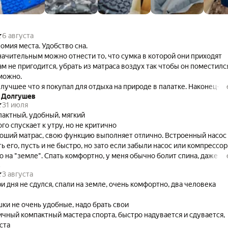
6 августа
омия места. Удобство сна.
начительным можно отнести то, что сумка в которой они приходят
м не пригодится, убрать из матраса воздух так чтобы он поместилс
можно.
 лучшее что я покупал для отдыха на природе в палатке. Наконец-то
 Долгушев
бой громоздкие пенки. Единственное что нужно, это стелить что-то
31 июля
трас, на голой земле даже в теплые дни ночью спать холодно.
актный, удобный, мягкий
ешает эту проблему.
го спускает к утру, но не критично
оший матрас, свою функцию выполняет отлично. Встроенный насос
ь его, пусть и не быстро, но зато если забыли насос или компрессор
о на "земле". Спать комфортно, у меня обычно болит спина, даже в
в
, но здесь к удивлению уже было три выхода по несколько ночей и
3 августа
вовала прекрасно. Рекомендую, вещь удобная и полезная.
ри дня не сдулся, спали на земле, очень комфортно, два человека
ки не очень удобные, надо брать свои
ичный компактный мастера спорта, быстро надувается и сдувается,
ста