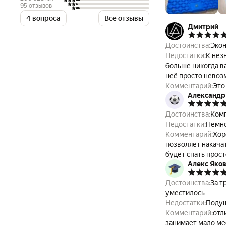
95 отзывов
4 вопроса
Все отзывы
Дмитрий
Достоинства:
Экон
Недостатки:
К нез
больше никогда ва
неё просто невоз
Комментарий:
Это
Александр
нужно возить с со
сверху или под ма
Достоинства:
Комп
Спальник-кокон р
Недостатки:
Немно
Комментарий:
Хор
позволяет накачат
будет спать прост
Алекс Яко
городе на кровати
спина себя чувст
Достоинства:
За т
уместилось
Недостатки:
Подуш
Комментарий:
отл
занимает мало ме