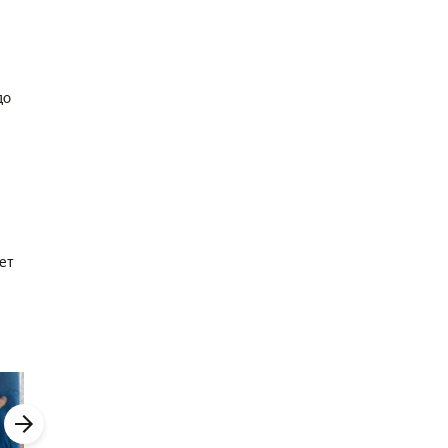
до
ет