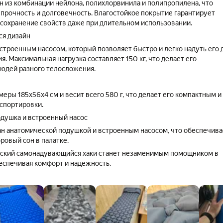
н из комбинации нейлона, полихлорвинила и полипропилена, что
 прочность и долговечность. Влагостойкое покрытие гарантирует
и сохранение свойств даже при длительном использовании.
я дизайн
строенным насосом, который позволяет быстро и легко надуть его 
я. Максимальная нагрузка составляет 150 кг, что делает его
юдей разного телосложения.
еры 185х56х4 см и весит всего 580 г, что делает его компактным и
спортировки.
душка и встроенный насос
н анатомической подушкой и встроенным насосом, что обеспечива
ровый сон в палатке.
еский самонадувающийся хаки станет незаменимым помощником в
еспечивая комфорт и надежность.