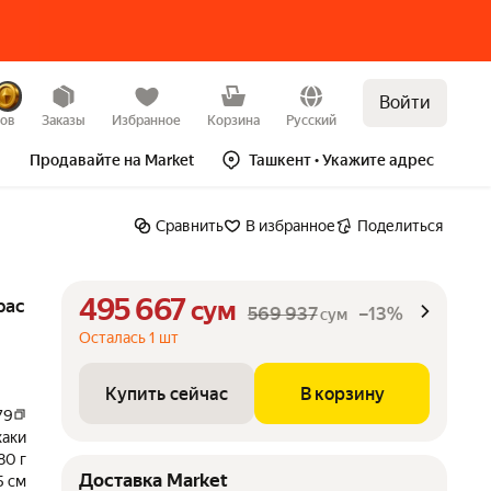
Войти
Купить сейчас
В корзину
–13%
зов
Заказы
Избранное
Корзина
Русский
Продавайте на Market
Ташкент
• Укажите адрес
Сравнить
В избранное
Поделиться
495 667
рас
сум
569 937
–13%
сум
Осталась 1 шт
Купить сейчас
В корзину
79
хаки
80 г
Доставка Market
5 см