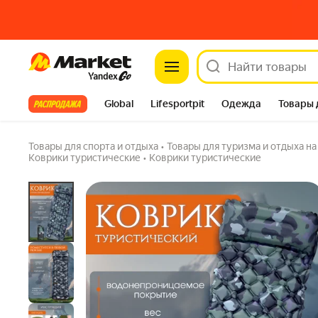
Коврик-матрас туристический хаки, надув
Market
и встроенным насосом
4.5
(260) ·
1.2K купили
4 вопроса
Все хиты
Global
Lifesportpit
Одежда
Товары 
Автотовары
Яндекс Фабрика
Split
Товары для спорта и отдыха
•
Товары для туризма и отдыха н
Коврики туристические
•
Коврики туристические