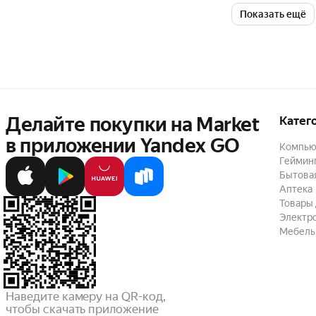
Показать ещё
Делайте покупки на Market

Катег
в приложении Yandex GO
Компью
Геймин
Бытовая
Аптека
Товары 
Электр
Мебель
Наведите камеру на QR-код,

чтобы скачать приложение