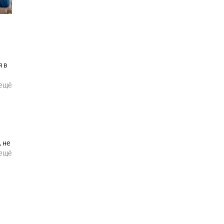
я в
 не
ещё
, не
ещё