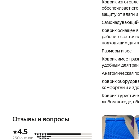
Коврик изготовле
обеспечивает его
защиту от влаги 
Самонадувающийс
Коврик оснащен в
рабочего состояни
подходящим для л
Размеры и вес
Коврик имеет разм
удобным для тран
Анатомическая по
Коврик оборудова
комфортный и здо
Коврик туристич
любом походе, об
Отзывы и вопросы
4.5
260 оценок