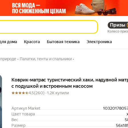
ной матрас с подушкой
Призы
495 667
сум
569 937
сум
Колесо при
для дома
Красота
Бытовая техника
Электроника
а природе
•
Палатки, тенты и спальники
•
Описание
Коврик-матрас туристический хаки, надувной мат
с подушкой и встроенным насосом
4.5
(260) ·
1.2K купили
Артикул Market
1032017805
Цвет товара
Вес
5
Размер
56x18