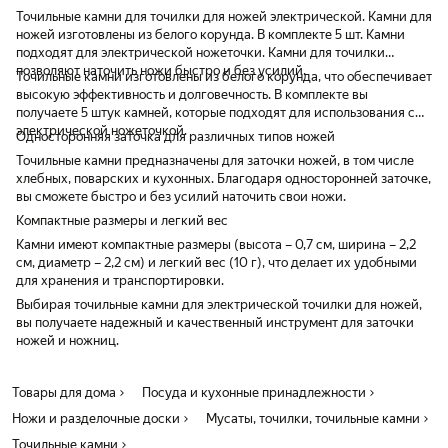
Точильные камни для точилки для ножей электрической. Камни для
ножей изготовлены из белого корунда. В комплекте 5 шт. Камни
подходят для электрической ножеточки. Камни для точилки
позволяют наточить ножи быстро и без усилий.
Точильные камни изготовлены из белого корунда, что обеспечивает
высокую эффективность и долговечность. В комплекте вы
получаете 5 штук камней, которые подходят для использования с
электрической ножеточкой.
Односторонняя заточка для различных типов ножей
Точильные камни предназначены для заточки ножей, в том числе
хлебных, поварских и кухонных. Благодаря односторонней заточке,
вы сможете быстро и без усилий наточить свои ножи.
Компактные размеры и легкий вес
Камни имеют компактные размеры (высота – 0,7 см, ширина – 2,2
см, диаметр – 2,2 см) и легкий вес (10 г), что делает их удобными
для хранения и транспортировки.
Выбирая точильные камни для электрической точилки для ножей,
вы получаете надежный и качественный инструмент для заточки
ножей и ножниц.
Товары для дома
Посуда и кухонные принадлежности
Ножи и разделочные доски
Мусаты, точилки, точильные камни
Точильные камни