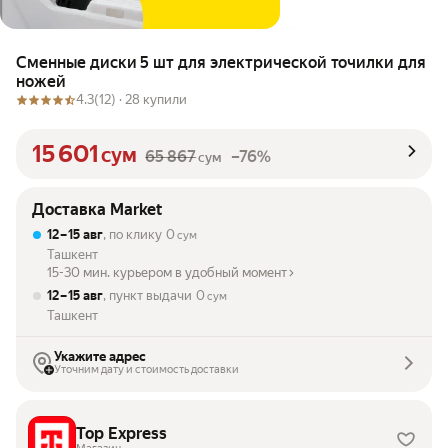
Сменные диски 5 шт для электрической точилки для
ножей
4.3
(12) ·
28 купили
15 601
сум
65 867
–76%
сум
Доставка Market
12 – 15 авг
, по клику
0
сум
Ташкент
15-30 мин. курьером в удобный момент
12 – 15 авг
, пункт выдачи
0
сум
Ташкент
Укажите адрес
Уточним дату и стоимость доставки
Top Express