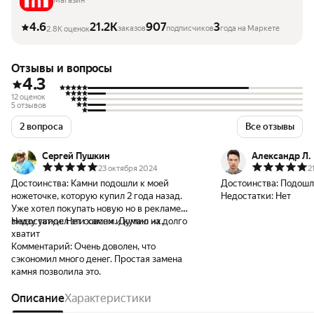
Магазин
4.6
21.2K
907
3
заказов
подписчиков
года на Маркете
2.8K оценок
Отзывы и вопросы
4.3
12 оценок
5 отзывов
2 вопроса
Все отзывы
Сергей Пушкин
Александр Л.
23 октября 2024
2
Достоинства:
Камни подошли к моей
Достоинства:
Подошл
ножеточке, которую купил 2 года назад.
Недостатки:
Нет
Уже хотел покупать новую но в рекламе
внизу увидел эти камни и купил их.
Недостатки:
Нет совсем. Думаю на долго
хватит
Комментарий:
Очень доволен, что
сэкономил много денег. Простая замена
камня позволила это.
Описание
Характеристики