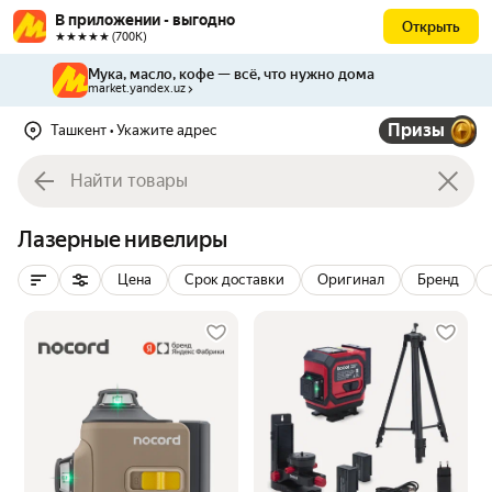
В приложении - выгодно
Открыть
★★★★★ (700К)
Мука, масло, кофе — всё, что нужно дома
market.yandex.uz
Призы
Ташкент
• Укажите адрес
Лазерные нивелиры
Цена
Срок доставки
Оригинал
Бренд