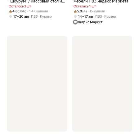
"Шоурум" / Кассовый стол из
мебели ПВЗ Яндекс Маркета
ЛДСП / Стойка ресепшн /
Осталось 3 шт
Осталась 1 шт
Черный
Рейтинг товара: 4.8 из 5
Оценок: (366) · 1.4K купили
Рейтинг товара: 5.0 из 5
Оценок: (4) · 15 купили
4.8
(366) · 1.4K купили
5.0
(4) · 15 купили
,
,
17 – 20 авг
ПВЗ
Курьер
14 – 17 авг
ПВЗ
Курьер
Яндекс Маркет