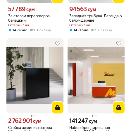
57 789
94 563
Цена 57789 сум вместо
Цена 94563 сум вместо
сум
сум
За столом переговоров
Западная трибуна. Легенда о
белецкий.
белом дереве
Осталась 1 шт
Осталась 1 шт
,
,
14 – 17 авг
ПВЗ
По клику
14 – 17 авг
ПВЗ
По клику
2 762 901
141 247
Цена 2762901 сум вместо
Цена 141247 сум вместо
сум
сум
Стойка администратора
Набор брендирования