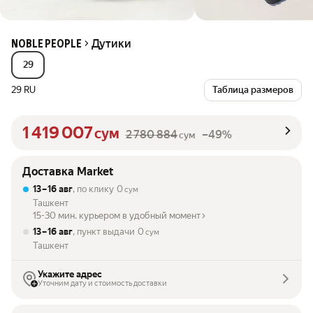
Дутики
NOBLE PEOPLE
29
29 RU
Таблица размеров
1 419 007
сум
2 780 884
–49%
сум
Доставка Market
13 – 16 авг
, по клику
0
сум
Ташкент
15-30 мин. курьером в удобный момент
13 – 16 авг
, пункт выдачи
0
сум
Ташкент
Укажите адрес
Уточним дату и стоимость доставки