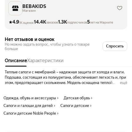
BEBAKIDS
Магазин
4.9
14.4K
1.3K
5
заказов
подписчиков
лет на Маркете
1K оценок
Нет отзывов и оценок
Но можно задать вопрос, чтобы узнать о товаре
Спросить
больше
Описание
Характеристики
Теплые сапоги с мембраной – надежная защита от холода и влаги.
Подошва, состоящая из полиуретана, обеспечивает легкость и, при
этом, предотвращает скольжение. Модель оснащена теплой
ещё
стелькой, которая уберегает от охлаждения и обеспечивает
сохранение тепла в течение длительного времени. Сапоги с
Одежда, обувь и аксессуары
Детская обувь
мембраной – универсальный вид зимней обуви, которая имеет
непромокаемую текстильную поверхность, которая защищает от
Сапоги и галоши для детей
Сапоги детские
слякоти и налипающего снега. Внутри находится слой
Сапоги детские Noble People
искусственного меха. А между ними - специальный утеплитель,
который имеет свойство создавать воздушную прослойку. Плотная
легкая подошва делает каждый шаг мягким и уверенным. Обувь
застегивается при помощи липучек. Это позволяет регулировать их