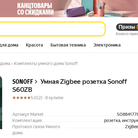
Призы
565 722
сум
803 488
сум
Колесо при
для дома
Красота
Бытовая техника
Электроника
 дома
•
Комплекты умного дома Sonoff
Описание
Умная Zigbee розетка Sonoff
SONOFF
S60ZB
5.0
(2) ·
8 купили
Артикул Market
50884177
Комплектация
розетка, инстру
Протокол связи Умного
ZigBee
дома