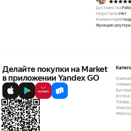
Достоинства:
Рабо
Недостатки:
Нет
Комментарий:
под
Функцию роутера
Делайте покупки на Market

Катег
в приложении Yandex GO
Компью
Геймин
Бытовая
Аптека
Товары 
Электр
Мебель