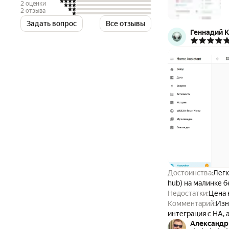
2 оценки
2 отзыва
Задать вопрос
Все отзывы
Геннадий К
Достоинства:
Легк
hub) на малинке 
Недостатки:
Цена 
Комментарий:
Изн
интеграция с HA,
Александр
никаких зарубежн