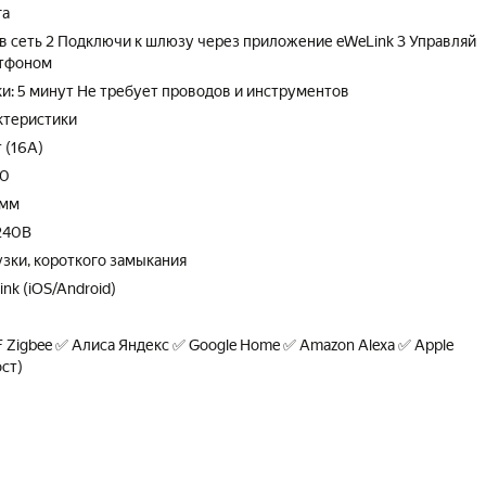
га
 в сеть 2 Подключи к шлюзу через приложение eWeLink 3 Управляй
ртфоном
и: 5 минут Не требует проводов и инструментов
ктеристики
 (16A)
.0
 мм
240В
зки, короткого замыкания
k (iOS/Android)
igbee ✅ Алиса Яндекс ✅ Google Home ✅ Amazon Alexa ✅ Apple
ст)