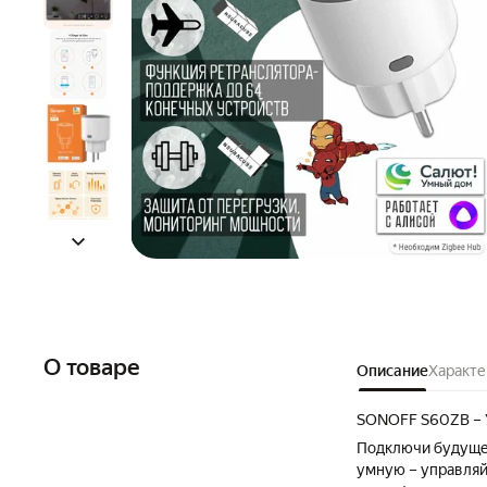
О товаре
Описание
Характе
SONOFF S60ZB – У
Подключи будущее
умную – управляй