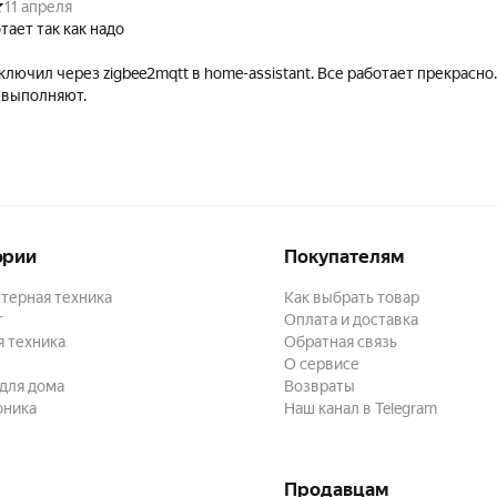
11 апреля
тает так как надо
ключил через zigbee2mqtt в home-assistant. Все работает прекрасно.
 выполняют.
ории
Покупателям
терная техника
Как выбрать товар
г
Оплата и доставка
 техника
Обратная связь
О сервисе
для дома
Возвраты
оника
Наш канал в Telegram
Продавцам