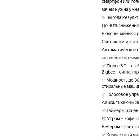
смартфон или гол
зачем нужна умн
✨ Выгода Результ
До 30% снижения 
Включи чайник с 
Свет включится в
Автоматическое 
ключевые преиму
✅ Zigbee 3.0 – ст
Zigbee – сигнал 
✅ Мощность до 36
стиральные маши
✅ Голосовое упр
Алиса: "Включи све
✅ Таймеры и сцен
⏰ Утром – кофе с
Вечером – свет г
✅ Компактный диз