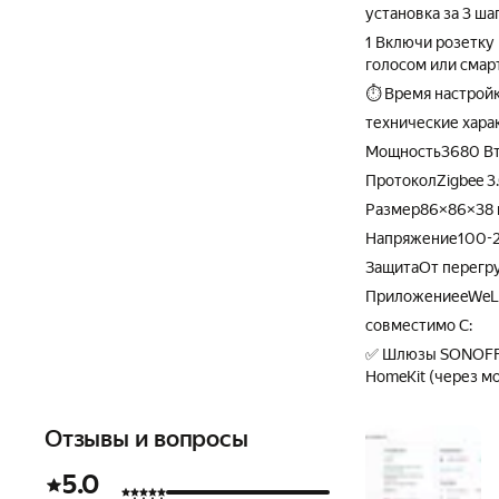
установка за 3 ша
1 Включи розетку
голосом или сма
⏱ Время настройк
технические хара
Мощность3680 Вт
ПротоколZigbee 3
Размер86×86×38
Напряжение100-
ЗащитаОт перегру
ПриложениеeWeLin
совместимо С:
✅ Шлюзы SONOFF Z
HomeKit (через мо
Отзывы и вопросы
5.0