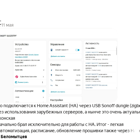
.
11 мая
о подключается к Home Assistant (HA) через USB Sonoff dungle (zigb
без использования зарубежных серверов, а нынче это очень актуаль
конская
ачально брал исключительно для работы с HA. Итог - легкая
 автоматизация, расписание, обновление прошивки также через HA 
 Беломытцев
ых серверов.