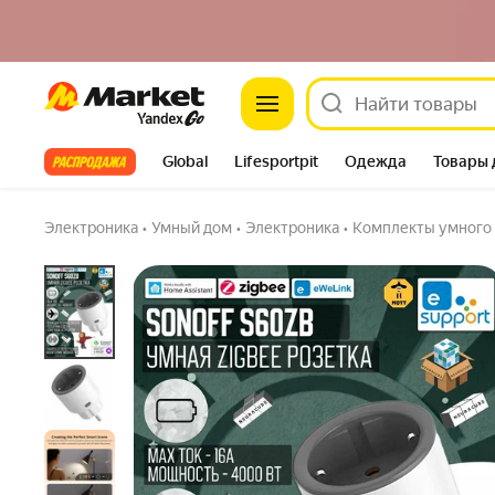
Market
Умная Zigbee розетка Sonoff S60ZB
5.0
(2) ·
8 купили
Задать вопрос
Все хиты
Global
Lifesportpit
Одежда
Товары 
Автотовары
Яндекс Фабрика
Split
Электроника
•
Умный дом
•
Электроника
•
Комплекты умного