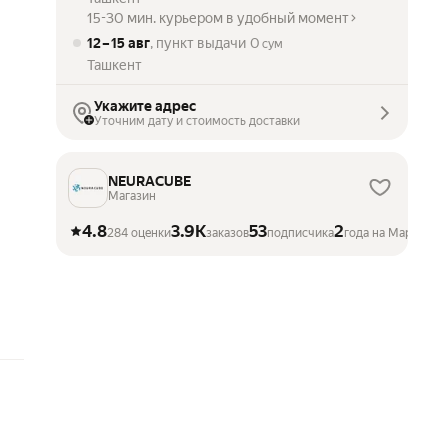
15-30 мин. курьером в удобный момент
12 – 15 авг
, пункт выдачи
0
сум
Ташкент
Укажите адрес
Уточним дату и стоимость доставки
NEURACUBE
Магазин
4.8
3.9K
53
2
284 оценки
заказов
подписчика
года на Маркете