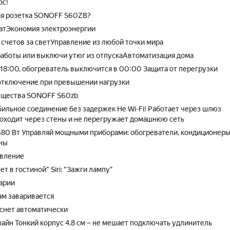
ос!
ая розетка SONOFF S60ZB?
атЭкономия электроэнергии
счетов за светУправление из любой точки мира
работы или выключи утюг из отпускаАвтоматизация дома
 18:00, обогреватель выключится в 00:00 Защита от перегрузки
отключение при превышении нагрузки
щества SONOFF S60zb
абильное соединение без задержек Не Wi-Fi! Работает через шлюз
проходит через стены и не перегружает домашнюю сеть
80 Вт Управляй мощными приборами: обогреватели, кондиционеры
ны
авление
т в гостиной" Siri: "Зажги лампу"
арии
ам заваривается
аснет автоматически
айн Тонкий корпус 4.8 см – не мешает подключать удлинитель