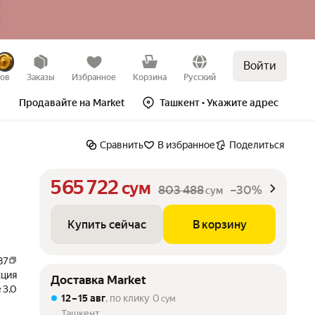
Войти
Купить сейчас
В корзину
–30%
зов
Заказы
Избранное
Корзина
Русский
Продавайте на Market
Ташкент
• Укажите адрес
Сравнить
В избранное
Поделиться
565 722
сум
803 488
–30%
сум
Купить сейчас
В корзину
87
кция
Доставка Market
 3.0
12 – 15 авг
, по клику
0
сум
Ташкент