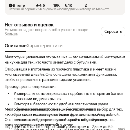
В топе
4.6
19K
6.1K
2
Отличный сервис
2.5K оценок
заказов
подписчиков
года на Маркете
Нет отзывов и оценок
Но можно задать вопрос, чтобы узнать о товаре
Спросить
больше
Описание
Характеристики
Многофункциональная открывашка — это незаменимый инструмент
на кухне для тех, кто часто имеет дело с бутылками.
Открывашка изготовлена из прочного пластика и имеет яркий
многоцветный дизайн. Она оснащена несколькими функциями,
чтобы справляться с разными видами упаковки.
Преимущества открывашки:
Универсальность: открывашка подойдет для открытия банков
с разными видами крышек.
Комфорт и безопасность: удобная пластиковая ручка
Многофункциональная открывашка — это отличный выбор для тех,
обеспечивает комфортный и безопасный хват.
кто хочет сделать свою кухню более функциональной и удобной.
Прочность и долговечность: изготовлена из прочного
Она поможет вам быстро и легко открыть любую бутылку, не
пластика, что делает ее устойчивой к механическим
прикладывая никаких усилий.
повреждениям и простой в уходе.
Подходит для банок с горловиной диаметром от 2,5 см до 6,5 см
ещё