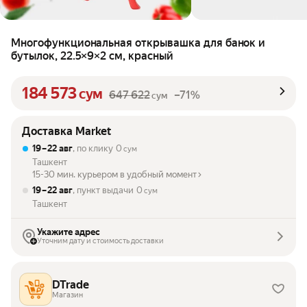
Многофункциональная открывашка для банок и
бутылок, 22.5×9×2 см, красный
184 573
сум
647 622
–71%
сум
Доставка Market
19 – 22 авг
, по клику
0
сум
Ташкент
15-30 мин. курьером в удобный момент
19 – 22 авг
, пункт выдачи
0
сум
Ташкент
Укажите адрес
Уточним дату и стоимость доставки
DTrade
Магазин