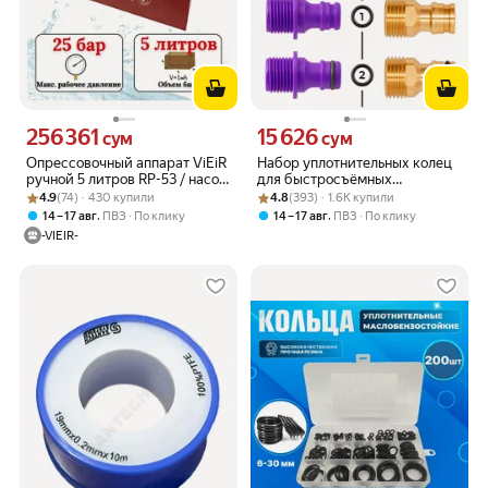
256 361
15 626
Цена 256361 сум вместо
Цена 15626 сум вместо
сум
сум
Опрессовочный аппарат ViEiR
Набор уплотнительных колец
ручной 5 литров RP-53 / насос
для быстросъёмных
Рейтинг товара: 4.9 из 5
Оценок: (74) · 430 купили
для подкачки системы
Рейтинг товара: 4.8 из 5
Оценок: (393) · 1.6K купили
фитингов,16мм, 10шт
4.9
(74) · 430 купили
4.8
(393) · 1.6K купили
отопления
,
,
14 – 17 авг
ПВЗ
По клику
14 – 17 авг
ПВЗ
По клику
-VIEIR-