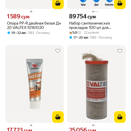
1 589
89 754
Цена 1589 сум вместо
Цена 89754 сум вместо
сум
сум
Опора PP-R двойная белая Дн
Набор сантехнических
20 VALFEX 10161020
прокладок 100 шт для
Рейтинг товара: 5.0 из 5
Оценок: (2) · 22 купили
смесителя крана душевого
,
5.0
(2) · 22 купили
19 – 22 авг
ПВЗ
По клику
шланга сифона
,
17 – 20 авг
ПВЗ
По клику
уплотнительные кольца
резиновые прокладки в кейсе
17 723
25 056
Цена 17723 сум вместо
Цена 25056 сум вместо
сум
сум