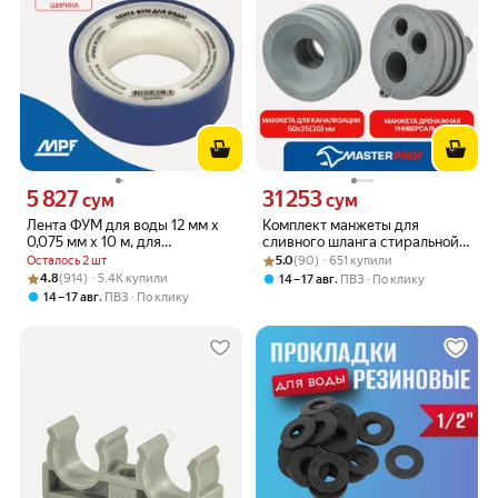
5 827
31 253
Цена 5827 сум вместо
Цена 31253 сум вместо
сум
сум
Лента ФУМ для воды 12 мм x
Комплект манжеты для
0,075 мм x 10 м, для
сливного шланга стиральной,
герметизации соединений
Рейтинг товара: 5.0 из 5
Оценок: (90) · 651 купили
сушильной машины
Осталось 2 шт
5.0
(90) · 651 купили
канализационная
Рейтинг товара: 4.8 из 5
Оценок: (914) · 5.4K купили
4.8
(914) · 5.4K купили
,
14 – 17 авг
ПВЗ
По клику
,
14 – 17 авг
ПВЗ
По клику