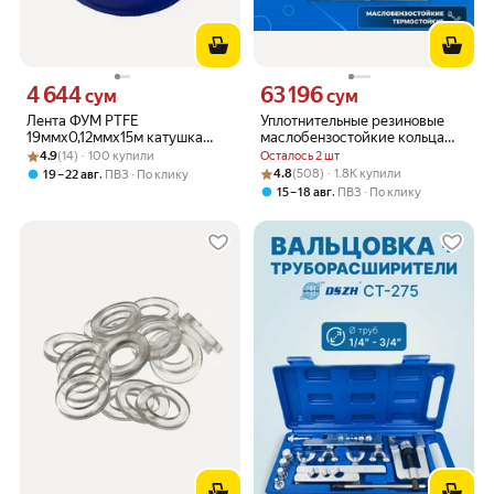
4 644
63 196
Цена 4644 сум вместо
Цена 63196 сум вместо
сум
сум
Лента ФУМ PTFE
Уплотнительные резиновые
19ммх0,12ммх15м катушка
маслобензостойкие кольца
Рейтинг товара: 4.9 из 5
Оценок: (14) · 100 купили
среда: вода SantechSystems
набор 200 шт./Набор
4.9
(14) · 100 купили
Осталось 2 шт
уплотнительных резиновых
Рейтинг товара: 4.8 из 5
Оценок: (508) · 1.8K купили
,
4.8
(508) · 1.8K купили
19 – 22 авг
ПВЗ
По клику
прокладок
,
15 – 18 авг
ПВЗ
По клику