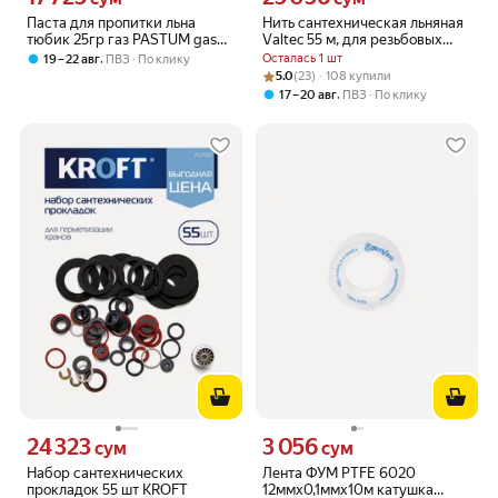
Паста для пропитки льна
Нить сантехническая льняная
тюбик 25гр газ PASTUM gas
Valtec 55 м, для резьбовых
8201
соединений (VT. FLAX.0.055)
,
Осталась 1 шт
19 – 22 авг
ПВЗ
По клику
Рейтинг товара: 5.0 из 5
Оценок: (23) · 108 купили
5.0
(23) · 108 купили
,
17 – 20 авг
ПВЗ
По клику
24 323
3 056
Цена 24323 сум вместо
Цена 3056 сум вместо
сум
сум
Набор сантехнических
Лента ФУМ PTFE 6020
прокладок 55 шт KROFT
12ммх0,1ммх10м катушка