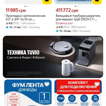
11 985
411 772
Цена 11985 сум вместо
Цена 411772 сум вместо
сум
сум
Прокладка сантехническая
Вальцовка+труборасширители
1/2" и 3/4" по 10 шт.
для медных труб DSZH CT-
Рейтинг товара: 4.9 из 5
Оценок: (370) · 1.4K купили
прозрачные, материал
275-L, 1/4 - 3/4
4.9
(370) · 1.4K купили
Осталось 3 шт
изготовления пвх
Рейтинг товара: 4.8 из 5
Оценок: (302) · 960 купили
,
4.8
(302) · 960 купили
14 – 17 авг
ПВЗ
По клику
,
15 – 18 авг
ПВЗ
По клику
РЕКЛАМА