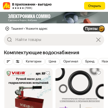
В приложении - выгодно
Открыть
★★★★★ (700К)
Призы
Ташкент
• Укажите адрес
Комплектующие водоснабжения
Категории
Цена
Оригинал
Бренд
Наз