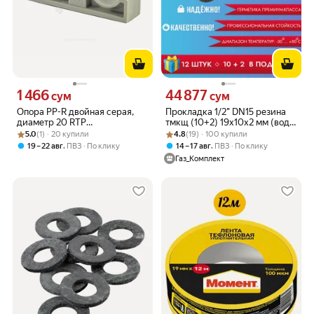
1 466
44 877
Цена 1466 сум вместо
Цена 44877 сум вместо
сум
сум
Опора PP-R двойная серая,
Прокладка 1/2" DN15 резина
диаметр 20 RTP
тмкщ (10+2) 19х10х2 мм (вода,
Рейтинг товара: 5.0 из 5
Оценок: (1) · 20 купили
(РосТурПласт) 10971
Рейтинг товара: 4.8 из 5
Оценок: (19) · 100 купили
отопление)
5.0
(1) · 20 купили
4.8
(19) · 100 купили
,
,
19 – 22 авг
ПВЗ
По клику
14 – 17 авг
ПВЗ
По клику
Газ_Комплект