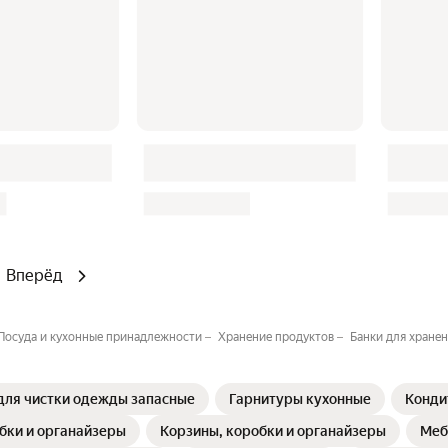
Вперёд
Посуда и кухонные принадлежности
Хранение продуктов
Банки для хране
для чистки одежды запасные
Гарнитуры кухонные
Конди
бки и органайзеры
Корзины, коробки и органайзеры
Меб