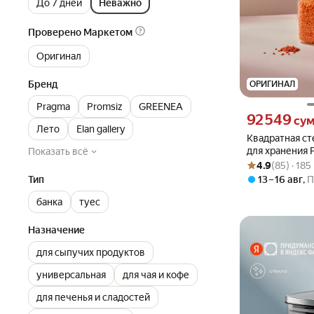
До 7 дней
Неважно
Проверено Маркетом
Оригинал
Бренд
ОРИГИНАЛ
Pragma
Promsiz
GREENEA
Цена 92549 сум 
92 549
су
Лето
Elan gallery
Квадратная ст
для хранения P
Показать всё
Рейтинг товара: 4
Оценок: (85) · 1
л
4.9
(85) · 18
Тип
13 – 16 авг
,
П
банка
туес
Назначение
для сыпучих продуктов
универсальная
для чая и кофе
для печенья и сладостей