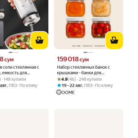
28 сум вместо
Цена 159018 сум вместо
28
159 018
сум
сум
я соли стеклянная с
Набор стеклянных банок с
 емкость для
крышками - банки для
вара: 4.8 из 5
4) · 148 купили
Рейтинг товара: 4.9 из 5
Оценок: (46) · 248 купили
я сыпучих продуктов,
хранения и консервации 6
) · 148 купили
4.9
(46) · 248 купили
для специй 300 мл
штук 350 мл
 авг
,
ПВЗ
По клику
19 – 22 авг
,
ПВЗ
По клику
OOME