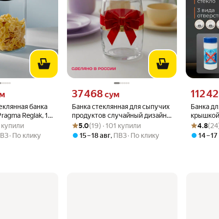
 вместо
Цена 37468 сум вместо
Цена 1124
37 468
112 4
ум
сум
еклянная банка
Банка стеклянная для сыпучих
Банка дл
ragma Reglak, 1,1
продуктов случайный дизайн
крышкой,
.8 из 5
65 купили
Рейтинг товара: 5.0 из 5
Оценок: (19) · 101 купили
Рейтинг то
Оценок: (2
без выбора 1 шт. PROMSIZ
хранени
5 купили
5.0
(19) · 101 купили
4.8
(24
сюрприз / 1100 мл.
баночка 
ВЗ
По клику
15 – 18 авг
,
ПВЗ
По клику
14 – 17