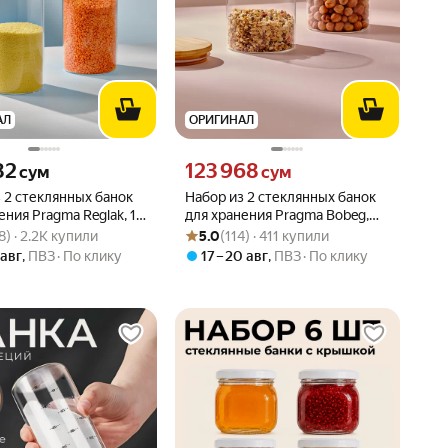
АЛ
ОРИГИНАЛ
82 сум вместо
Цена 123968 сум вместо
82
123 968
сум
сум
 2 стеклянных банок
Набор из 2 стеклянных банок
ения Pragma Reglak, 1,3
для хранения Pragma Bobeg,
вара: 4.9 из 5
28) · 2.2K купили
Рейтинг товара: 5.0 из 5
Оценок: (114) · 411 купили
0,5 л
8) · 2.2K купили
5.0
(114) · 411 купили
 авг
,
ПВЗ
По клику
17 – 20 авг
,
ПВЗ
По клику