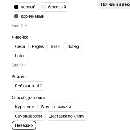
Ночники и дек
черный
бежевый
коричневый
Ещё 11
Линейка
Cesni
Reglak
Basic
Bobeg
Loten
Ещё 9
Рейтинг
Рейтинг от 4.0
Способ доставки
Курьером
В пункт выдачи
Самовывозом
Доставка по клику
Неважно