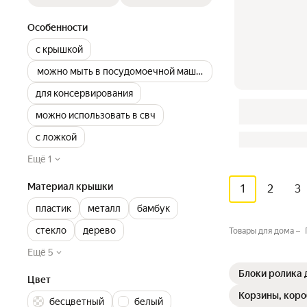
Особенности
с крышкой
можно мыть в посудомоечной машине
для консервирования
можно использовать в свч
с ложкой
Ещё 1
Материал крышки
1
2
3
пластик
металл
бамбук
стекло
дерево
Товары для дома
Ещё 5
Блоки ролика 
Цвет
Корзины, коро
бесцветный
белый