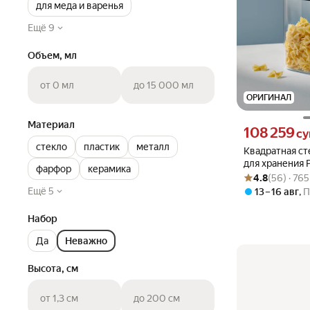
для меда и варенья
Ещё 9
Объем, мл
от 0 мл
до 15 000 мл
ОРИГИНАЛ
Материал
Цена 108259 сум
108 259
с
стекло
пластик
металл
Квадратная ст
для хранения P
фарфор
керамика
Рейтинг товара: 4
Оценок: (56) · 7
л
4.8
(56) · 76
Ещё 5
13 – 16 авг
,
П
Набор
Да
Неважно
Высота, см
от 1,3 см
до 200 см