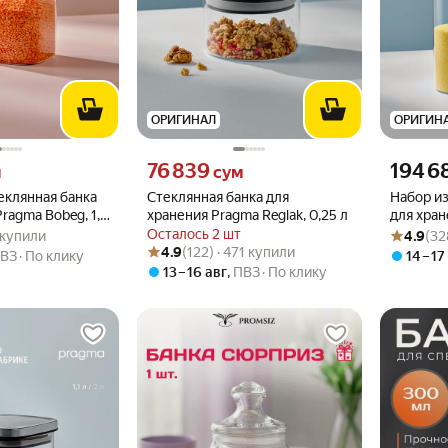
ОРИГИНАЛ
ОРИГИН
вместо
Цена 76839 сум вместо
Цена 1946
76 839
194 6
м
сум
еклянная банка
Стеклянная банка для
Набор из
ragma Bobeg, 1,1
хранения Pragma Reglak, 0,25 л
для хран
.9 из 5
85 купили
Рейтинг то
Оценок: (3
л
Осталось 2 шт
5 купили
4.9
(32
Рейтинг товара: 4.9 из 5
Оценок: (122) · 471 купили
4.9
(122) · 471 купили
ВЗ
По клику
14 – 17
13 – 16 авг
,
ПВЗ
По клику