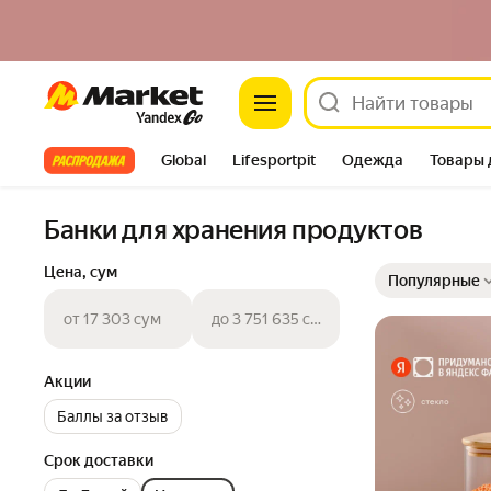
Market
Все хиты
Global
Lifesportpit
Одежда
Товары 
Автотовары
Яндекс Фабрика
Split
Банки для хранения продуктов
Выбранные фильт
Сортировка товар
Цена, сум
Популярные
от 17 303 сум
до 3 751 635 сум
Акции
Баллы за отзыв
Срок доставки