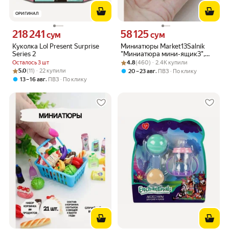
ОРИГИНАЛ
218 241
58 125
Цена 218241 сум вместо
Цена 58125 сум вместо
сум
сум
Куколка Lol Present Surprise
Миниатюры Market13Salnik
Series 2
"Миниатюра мини-ящик3",
Рейтинг товара: 4.8 из 5
Оценок: (460) · 2.4K купили
набор из 6 фигурок, пластик/
Осталось 3 шт
4.8
(460) · 2.4K купили
акрил
Рейтинг товара: 5.0 из 5
Оценок: (11) · 22 купили
5.0
(11) · 22 купили
,
20 – 23 авг
ПВЗ
По клику
,
13 – 16 авг
ПВЗ
По клику