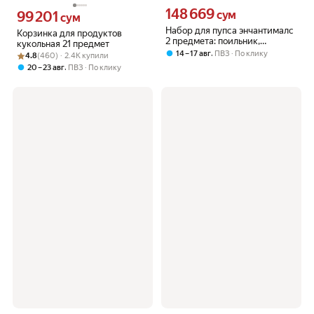
148 669
Цена 148669 сум вместо
99 201
сум
Цена 99201 сум вместо
сум
Набор для пупса энчантималс
Корзинка для продуктов
2 предмета: поильник,
кукольная 21 предмет
погремушка
,
14 – 17 авг
ПВЗ
По клику
Рейтинг товара: 4.8 из 5
Оценок: (460) · 2.4K купили
4.8
(460) · 2.4K купили
,
20 – 23 авг
ПВЗ
По клику