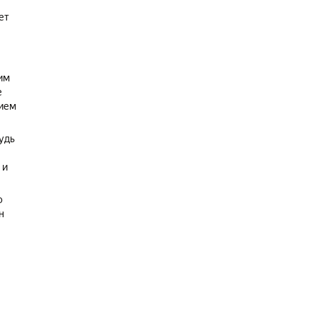
ет
им
е
нием
удь
 и
ю
н