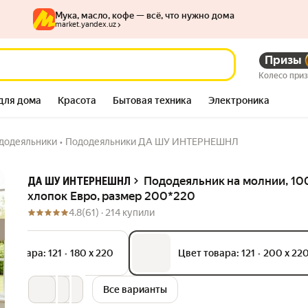
Мука, масло, кофе — всё, что нужно дома
market.yandex.uz
569 006
Призы
сум
ро, размер 200*220
Колесо при
5 262 840
–89%
сум
для дома
Красота
Бытовая техника
Электроника
додеяльники
•
Пододеяльники ДА ШУ ИНТЕРНЕШНЛ
Описание
Пододеяльник на молнии, 1
ДА ШУ ИНТЕРНЕШНЛ
хлопок Евро, размер 200*220
4.8
(61) ·
214 купили
т товара: 121
•
180 х 220
Цвет товара: 121
•
200 х 22
Все варианты