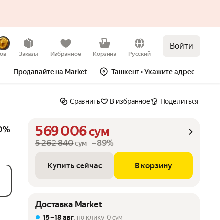
Войти
Купить сейчас
В корзину
зов
Заказы
Избранное
Корзина
Русский
Продавайте на Market
Ташкент
• Укажите адрес
Сравнить
В избранное
Поделиться
569 006
00%
сум
5 262 840
–89%
сум
Купить сейчас
В корзину
0
Доставка Market
15 – 18 авг
, по клику
0
сум