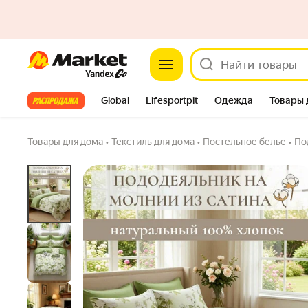
Market
Пододеяльник на молнии, 100% хлопок Ев
4.8
(61) ·
214 купили
4 вопроса
Все хиты
Global
Lifesportpit
Одежда
Товары 
Автотовары
Яндекс Фабрика
Split
Товары для дома
•
Текстиль для дома
•
Постельное белье
•
По
50 х 210
Цвет товара: 121
•
150 х 210
Цве