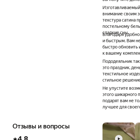
Изготавливаемый 
внимание своим э
текстура сатина 
постельному белью
сладкие сны.
Благодаря удобно
и быстрым. Вам не
быстро обновить 
к вашему комплек
Пододеяльник так
это праздник, де
текстильное издел
стильное решение
Не упустите возм
этого шикарного 
подарят вам не то
лучшее для своег
Отзывы и вопросы
4.8