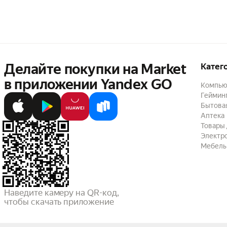
Делайте покупки на Market

Катег
в приложении Yandex GO
Компью
Геймин
Бытовая
Аптека
Товары 
Электр
Мебель
Наведите камеру на QR-код,

чтобы скачать приложение