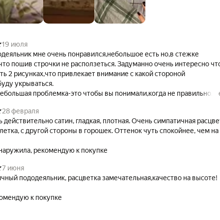
19 июля
чень понравился,небольшое есть но,в стежке
что пошив строчки не расползеться. Задуманно очень интересно чт
рисунках,что привлекает внимание с какой стороной
пододьяльника ,я буду укрываться.
небольшая проблемка-это чтобы вы понимали,когда не правильно
ую машинку,то появляется петленная строчка.К сожалению
28 февраля
сфотографировать я поленилась,так как пододеяльник я запустила в стирку.
ь действительно сатин, гладкая, плотная. Очень симпатичная расцве
ругой стороны в горошек. Оттенок чуть спокойнее, чем на
Не обнаружила, рекомендую к покупке
7 июня
чный пододеяльник, расцветка замечательная,качество на высоте!
омендую к покупке