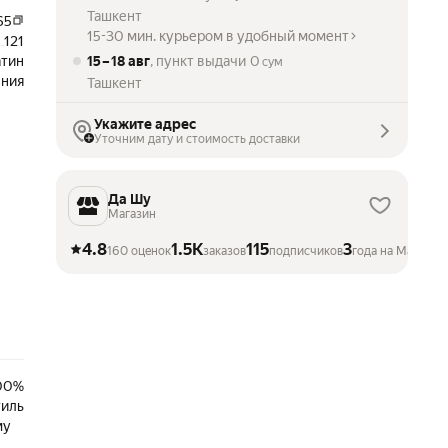
Ташкент
65
15-30 мин. курьером в удобный момент
121
атин
15 – 18 авг
, пункт выдачи
0
сум
ния
Ташкент
Укажите адрес
Уточним дату и стоимость доставки
Да Шу
Магазин
4.8
1.5K
115
3
160 оценок
заказов
подписчиков
года на Маркете
100%
тиль
му