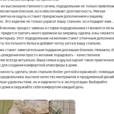
из высококачественного сатина, пододеяльник не только привлека
легантным блеском, но и обеспечивает долговечность. Мягкая
приятна на ощупь и станет прекрасным дополнением к вашему
. Это изделие не только украсит вашу спальню, но и подарит вам
й молнии, процесс замены и стирки пододеяльника становится легк
 придется тратить много времени на заправку одеяла, и вы сможет
интерьер. Этот пододеяльник на молнии станет отличным дополне
ту постельного белья и добавит нотку уюта в вашу спальню.
же станет замечательным подарком для ваших близких. Неважно, б
нь рождения или просто желание порадовать – качественное
ие всегда актуально. Ваша семья и друзья оценят такое практичное
 для создания комфортной атмосферы в доме.
ожность сделать свою спальню более уютной и красивой с помощь
пододеяльника. высокое качество материалов и продуманный дизай
лько удовольствие, но и надежность в эксплуатации. Выбирайте
о дома и окружайте себя комфортом каждый день.