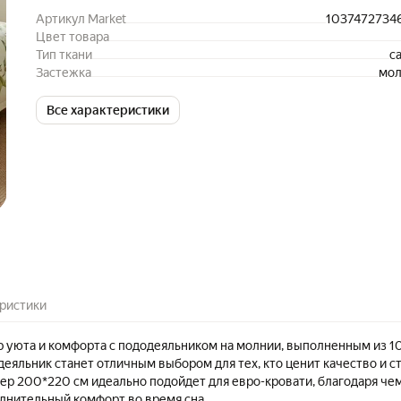
Артикул Market
1037472734
Цвет товара
Тип ткани
с
Застежка
мол
Все характеристики
ристики
р уюта и комфорта с пододеяльником на молнии, выполненным из 
деяльник станет отличным выбором для тех, кто ценит качество и с
мер 200*220 см идеально подойдет для евро-кровати, благодаря че
лнительный комфорт во время сна.