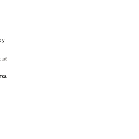
о у
ещё
тка,