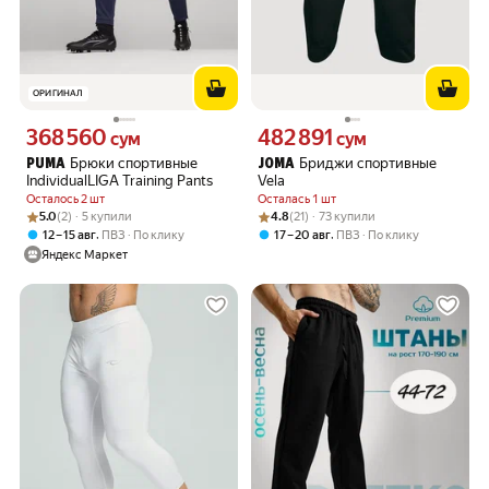
ОРИГИНАЛ
368 560
482 891
Цена 368560 сум вместо
Цена 482891 сум вместо
сум
сум
Брюки спортивные
Бриджи спортивные
PUMA
JOMA
IndividualLIGA Training Pants
Vela
Осталось 2 шт
Осталась 1 шт
Рейтинг товара: 5.0 из 5
Оценок: (2) · 5 купили
Рейтинг товара: 4.8 из 5
Оценок: (21) · 73 купили
5.0
(2) · 5 купили
4.8
(21) · 73 купили
,
,
12 – 15 авг
ПВЗ
По клику
17 – 20 авг
ПВЗ
По клику
Яндекс Маркет