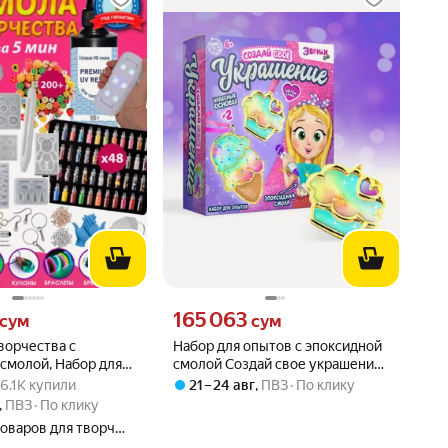
сум вместо
Цена 165063 сум вместо
165 063
сум
сум
ворчества с
Набор для опытов с эпоксидной
смолой, Набор для
смолой Создай свое украшение ,
: 4.9 из 5
 · 6.1K купили
крашений. Подарок
пироженки
· 6.1K купили
21 – 24 авг
,
ПВЗ
По клику
,
ПВЗ
По клику
Магазин товаров для творчества МАЙ