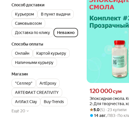
Способ доставки
Курьером
В пункт выдачи
Самовывозом
Доставка по клику
Неважно
Способы оплаты
Онлайн
Картой курьеру
Наличными курьеру
Магазин
"Селлер"
ArtEpoxy
Цена 120000 сум вмест
120 000
сум
ARTEФАКТ CREATIVITY
Эпоксидная смола. 
Artifact Clay
Buy-Trends
2: Для творчества, х
Рейтинг товара: 5.0 из 5
Оценок: (5) · 23 купили
резин арта [0.5 кг]
5.0
(5) · 23 купили
Ещё 20
14 авг
,
ПВЗ
По кл