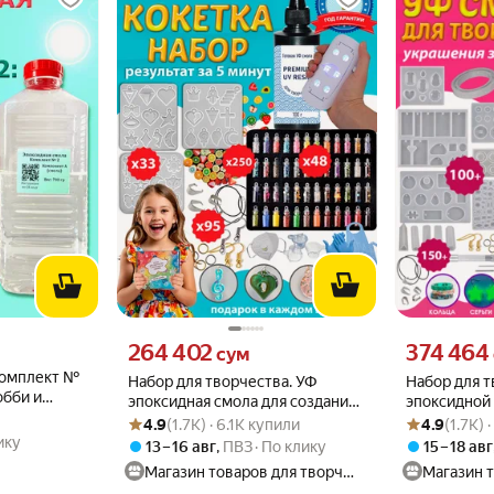
о
Цена 264402 сум вместо
Цена 374464 
264 402
374 464
сум
Комплект №
Набор для творчества. УФ
Набор для т
обби и
эпоксидная смола для создания
эпоксидной 
Рейтинг товара: 4.9 из 5
Оценок: (1.7K) · 6.1K купили
Рейтинг товара
Оценок: (1.7K)
украшений. Подарок
создания у
4.9
(1.7K) · 6.1K купили
4.9
(1.7K) 
ребенку
ику
13 – 16 авг
,
ПВЗ
По клику
15 – 18 авг
Магазин товаров для творчества МАЙ