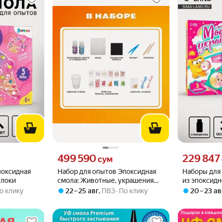
о
Цена 499590 сум вместо
Цена 229847 
499 590
229 847
сум
поксидная
Набор для опытов Эпоксидная
Наборы для
елоки
смола: Животные, украшения
из эпоксидн
для девочек, своими руками
сам кулон и
о клику
22 – 25 авг
,
ПВЗ
По клику
20 – 23 ав