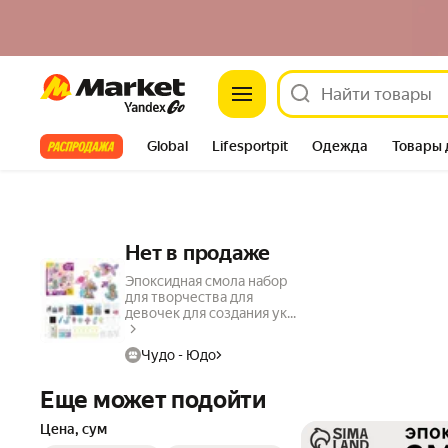
Market
Все хиты
Global
Lifesportpit
Одежда
Товары 
Автотовары
Яндекс Фабрика
Split
Нет в продаже
Эпоксидная смола набор
для творчества для
девочек для создания ук...
Чудо - Юдо
Еще может подойти
Цена, сум