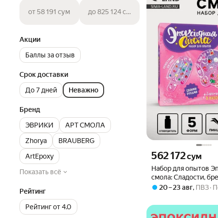
от 58 191 сум
до 825 124 сум
Акции
Баллы за отзыв
Срок доставки
До 7 дней
Неважно
Бренд
ЭВРИКИ
АРТ СМОЛА
Zhorya
BRAUBERG
Цена 562172 сум вмест
562 172
сум
ArtEpoxy
Набор для опытов Э
Показать всё
смола: Сладости, бр
20 – 23 авг
,
ПВЗ
П
Рейтинг
Рейтинг от 4.0