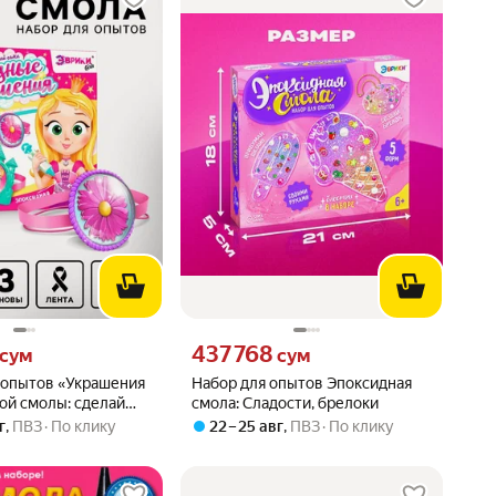
сум вместо
Цена 437768 сум вместо
437 768
сум
сум
 опытов «Украшения
Набор для опытов Эпоксидная
ой смолы: сделай
смола: Сладости, брелоки
 браслеты»
г
,
ПВЗ
По клику
22 – 25 авг
,
ПВЗ
По клику