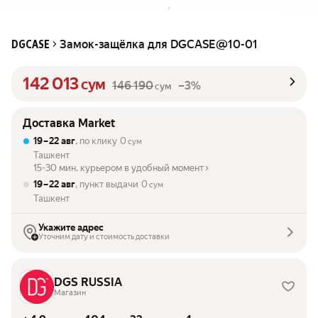
Замок-защёлка для DGCASE@10-01
DGCASE
142 013
сум
146 190
–3%
сум
Доставка Market
19 – 22 авг
, по клику
0
сум
Ташкент
15-30 мин. курьером в удобный момент
19 – 22 авг
, пункт выдачи
0
сум
Ташкент
Укажите адрес
Уточним дату и стоимость доставки
DGS RUSSIA
Магазин