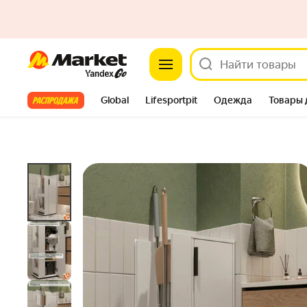
Market
Шкаф-пенал хозяйственный для швабр, 4 п
4.8
(8) ·
42 купили
Задать вопрос
Все хиты
Global
Lifesportpit
Одежда
Товары 
Автотовары
Яндекс Фабрика
Split