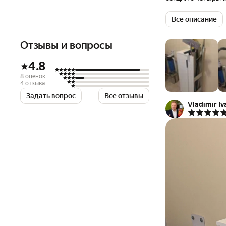
других предметов
поверхностью и о
Всё описание
сторона открыван
Отзывы и вопросы
4.8
8 оценок
4 отзыва
Задать вопрос
Все отзывы
Vladimir Iv