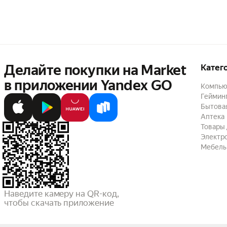
Делайте покупки на Market

Катег
в приложении Yandex GO
Компью
Геймин
Бытовая
Аптека
Товары 
Электр
Мебель
Наведите камеру на QR-код,

чтобы скачать приложение