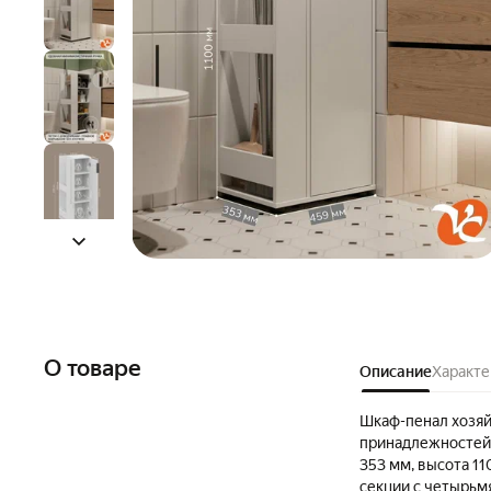
О товаре
Описание
Характе
Шкаф-пенал хозяй
принадлежностей 
353 мм, высота 1
секции с четырьм