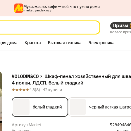
Мука, масло, кофе — всё, что нужно дома
market.yandex.uz
Призы
олки, ЛДСП, белый гладкий
Колесо при
для дома
Красота
Бытовая техника
Электроника
Описание
Шкаф-пенал хозяйственный для шва
VOLODIN&CO
4 полки, ЛДСП, белый гладкий
4.8
(8) ·
42 купили
белый гладкий
черный легкая шагр
Артикул Market
52849484
Установка
наполь