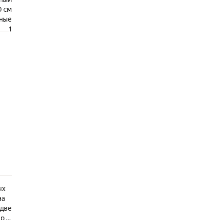
0 см
ные
1
ых
на
 две
р и