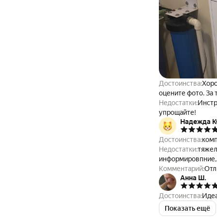
Достоинства:
Хоро
оцените фото. За 
Недостатки:
Инстр
упрощайте!
Надежда 
Достоинства:
комп
Недостатки:
тяжел
информировпние,
Комментарий:
Отл
Анна Ш.
Достоинства:
Идеа
Показать ещё