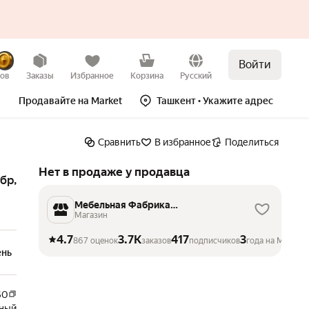
Войти
Нет в продаже
зов
Заказы
Избранное
Корзина
Русский
Продавайте на Market
Ташкент
• Укажите адрес
Сравнить
В избранное
Поделиться
Нет в продаже у продавца
бр,
Мебельная Фабрика
VolodinCo
Магазин
4.7
3.7K
417
3
867 оценок
заказов
подписчиков
года на Маркет
ень
60
ный