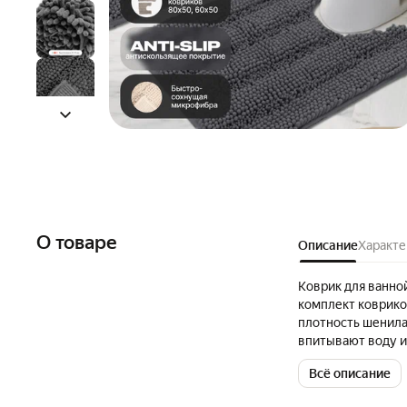
О товаре
Описание
Характе
Коврик для ванно
комплект коврико
плотность шенила
впитывают воду и
уходе, его можно 
Всё описание
быстросохнущий, 
сторона ковриков 