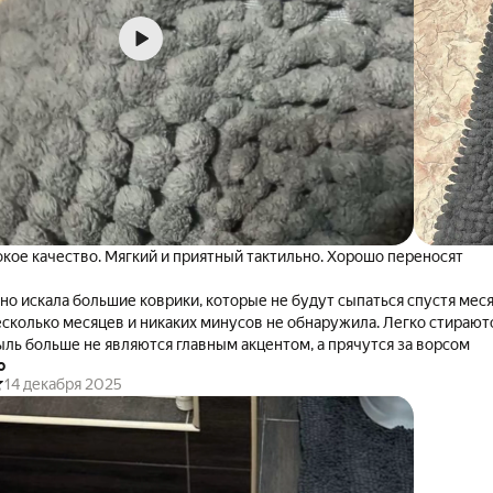
кое качество. Мягкий и приятный тактильно. Хорошо переносят
но искала большие коврики, которые не будут сыпаться спустя меся
сколько месяцев и никаких минусов не обнаружила. Легко стираютс
ыль больше не являются главным акцентом, а прячутся за ворсом
о
14 декабря 2025