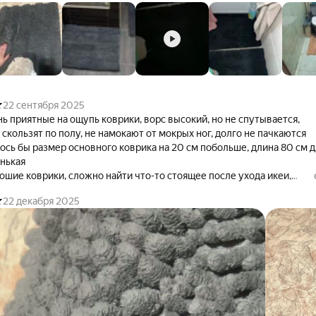
ьзящий можно безопасно использовать на полу с любым покрытием
й комнаты имеет лакончиный внешний вид и нейтральную цветову
плект будет уместен в любой ванной комнате. В нашей линейке
рик для ванной черный, коврик для ванной белый, коврик для ванн
ля ваннной бежевый.
22 сентября 2025
ь приятные на ощупь коврики, ворс высокий, но не спутывается,
е скользят по полу, не намокают от мокрых ног, долго не пачкаются
ось бы размер основного коврика на 20 см побольше, длина 80 см д
нькая
ошие коврики, сложно найти что-то стоящее после ухода икеи,
е много вариантов. Эти понравились больше всего
22 декабря 2025