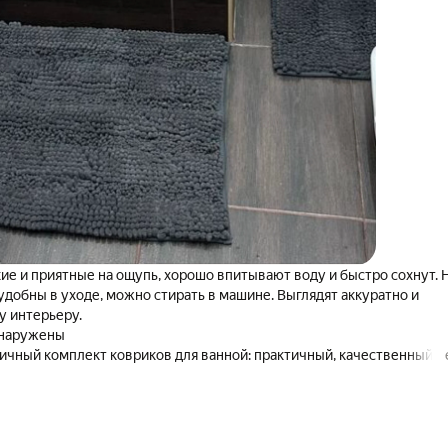
ие и приятные на ощупь, хорошо впитывают воду и быстро сохнут. 
 удобны в уходе, можно стирать в машине. Выглядят аккуратно и
у интерьеру.
бнаружены
ичный комплект ковриков для ванной: практичный, качественный и
тью оправдывает ожидания.