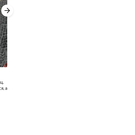
ц.
я, а