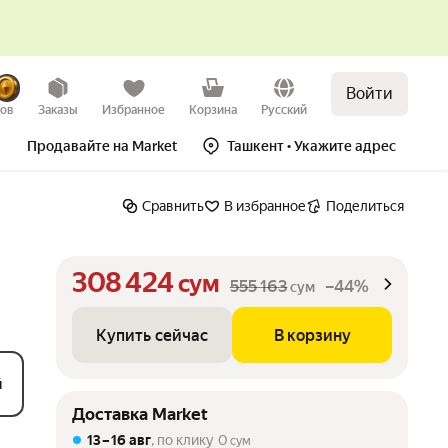
Войти
Купить сейчас
В корзину
–44%
зов
Заказы
Избранное
Корзина
Русский
Продавайте на Market
Ташкент
• Укажите адрес
Сравнить
В избранное
Поделиться
308 424
сум
555 163
–44%
сум
Купить сейчас
В корзину
й
Доставка Market
13 – 16 авг
, по клику
0
сум