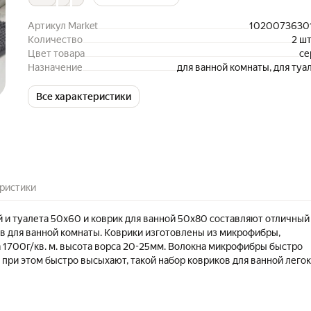
Артикул Market
1020073630
Количество
2 ш
Цвет товара
се
Назначение
для ванной комнаты, для туа
Все характеристики
ристики
й и туалета 50х60 и коврик для ванной 50х80 составляют отличный
в для ванной комнаты. Коврики изготовлены из микрофибры,
 1700г/кв. м. высота ворса 20-25мм. Волокна микрофибры быстро
 при этом быстро высыхают, такой набор ковриков для ванной легок
стирать в стиральной машине. Помимо того, что коврик для ванной
он также обладает высокой степенью износостойкости. Обратная
обработана по особой технологии Hot Melt, благодаря чему коврик 