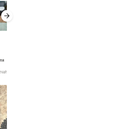
.
ю
ой
ля
ещё