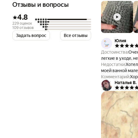
ванной провоскол
Отзывы и вопросы
Коврик для ванно
гамму, такой ком
4.8
представлены: ков
229 оценок
серый и коврик д
109 отзывов
Задать вопрос
Все отзывы
Юлия
Достоинства:
Очен
легкие в уходе, н
Недостатки:
Хотел
моей ванной мале
Комментарий:
Хор
Наталья В.
перепробовала уж