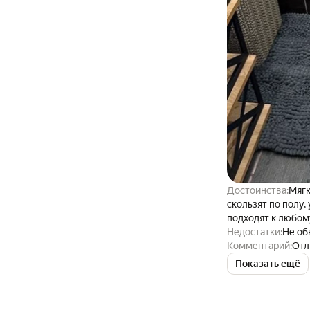
Достоинства:
Мягк
скользят по полу,
подходят к любом
Недостатки:
Не о
Комментарий:
Отл
стильный, полнос
Показать ещё