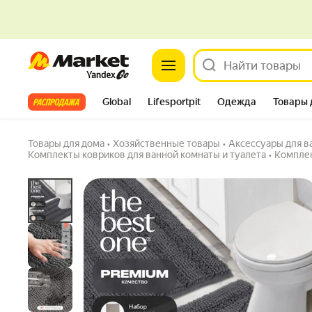
Набор ковриков для ванной и туалета Chen
Market
50х60 U-shape, серый
4.8
(229) ·
801 купили
Задать вопрос
Все хиты
Global
Lifesportpit
Одежда
Товары 
Автотовары
Яндекс Фабрика
Split
Товары для дома
•
Хозяйственные товары
•
Аксессуары для в
Комплекты ковриков для ванной комнаты и туалета
•
Комплек