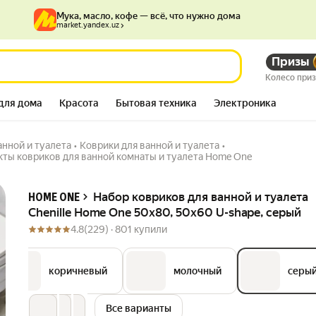
Мука, масло, кофе — всё, что нужно дома
market.yandex.uz
ille Home One 50х80,
Призы
308 424
сум
555 163
сум
Колесо при
для дома
Красота
Бытовая техника
Электроника
анной и туалета
•
Коврики для ванной и туалета
•
ты ковриков для ванной комнаты и туалета Home One
Описание
Набор ковриков для ванной и туалета
HOME ONE
Chenille Home One 50х80, 50х60 U-shape, серый
4.8
(229) ·
801 купили
коричневый
молочный
серы
Все варианты