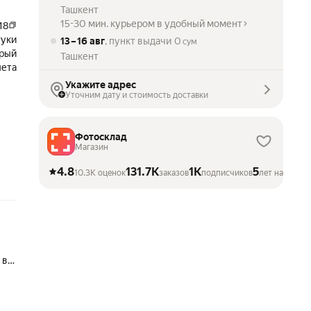
Ташкент
15-30 мин. курьером в удобный момент
18
туки
13 – 16 авг
, пункт выдачи
0
сум
рый
Ташкент
лета
Укажите адрес
Уточним дату и стоимость доставки
Фотосклад
Магазин
4.8
131.7K
1K
5
10.3K оценок
заказов
подписчиков
лет на Марке
 в
для