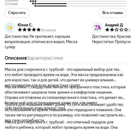
3 оценки
3 отзыва
Спросить
Все отзывы
Юлия С.
Андрей Д.
26 апреля
3
Достоинства:
Не протекает, хорошая
Достоинства:
Красива
визуализация, отлично все видно. Маска
Недостатки:
Пропуска
супер
Описание
Характеристики
Маска для снорклинга с трубкой - это идеальный выбор для тех,
кто любит проводить время на воде. Эта маска предназначена как
для взрослых, так и для детей, что делает ее универсальным
инструментом для всех возрастных групп.
Маска имеет стандартные линзы из прозрачного пластика, которые
обеспечивают широкое поле зрения и комфортное ношение.
Оправа изготовлена из гипоаллергенного пластика, что делает ее
безопасной для использования даже тем, кто имеет
Трубка для плавания имеет длину 43 см и обеспечивает удобство
чувствительную кожу вокруг глаз.
использования во время плавания или подводного плавания. Она
также легко регулируется по размеру, что позволяет настроить ее
под свои потребности.
Маска для снорклинга с трубкой - это отличный подарок для
любого ребенка, который любит проводить время на воде. Она