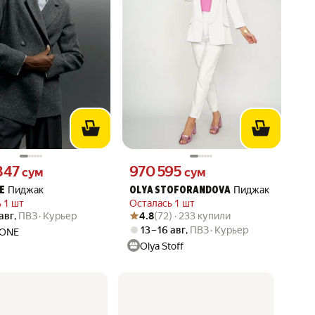
847 сум вместо
Цена 970595 сум вместо
847
970 595
сум
сум
Пиджак
Пиджак
E
OLYA STOFORANDOVA
 1 шт
Осталась 1 шт
Рейтинг товара: 4.8 из 5
Оценок: (72) · 233 купили
 авг
,
ПВЗ
Курьер
4.8
(72) · 233 купили
13 – 16 авг
,
ПВЗ
Курьер
 ONE
Olya Stoff