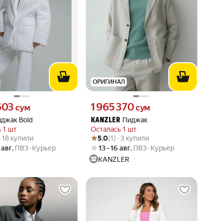
ОРИГИНАЛ
603 сум вместо
Цена 1965370 сум вместо
603
1 965 370
сум
сум
джак Bold
Пиджак
KANZLER
 1 шт
Осталась 1 шт
вара: 5.0 из 5
) · 18 купили
Рейтинг товара: 5.0 из 5
Оценок: (1) · 3 купили
 · 18 купили
5.0
(1) · 3 купили
 авг
,
ПВЗ
Курьер
13 – 16 авг
,
ПВЗ
Курьер
KANZLER