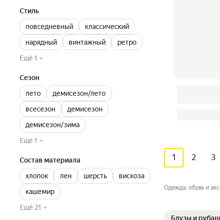
Стиль
повседневный
классический
нарядный
винтажный
ретро
Ещё 1
Сезон
лето
демисезон/лето
всесезон
демисезон
демисезон/зима
Ещё 1
1
2
3
Состав материала
хлопок
лен
шерсть
вискоза
Одежда, обувь и ак
кашемир
Ещё 21
Блузы и рубаш