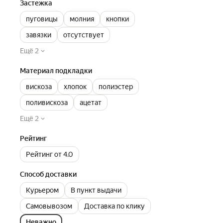
Застежка
пуговицы
молния
кнопки
завязки
отсутствует
Ещё 2
Материал подкладки
вискоза
хлопок
полиэстер
поливискоза
ацетат
Ещё 2
Рейтинг
Рейтинг от 4.0
Способ доставки
Курьером
В пункт выдачи
Самовывозом
Доставка по клику
Неважно