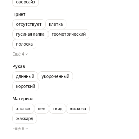
оверсайз
Принт
отсутствует
клетка
гусиная лапка
геометрический
полоска
Ещё 4
Рукав
длинный
укороченный
короткий
Материал
хлопок
лен
твид
вискоза
жаккард
Ещё 8