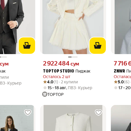
м вместо
Цена 2922484 сум вместо
Цена 7716
2 922 484
7 716 
сум
сум
жак
Пиджак
Пи
TOPTOP STUDIO
ZNWR
.0 из 5
купили
Осталось 2 шт
Осталась
упили
Рейтинг товара: 4.0 из 5
Оценок: (1) · 2 купили
Рейтинг то
Оценок: (6
4.0
(1) · 2 купили
5.0
(6)
ВЗ
Курьер
15 – 18 авг
,
ПВЗ
Курьер
17 – 20
TOPTOP