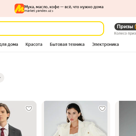
Мука, масло, кофе — всё, что нужно дома
market.yandex.uz
Призы
Колесо при
для дома
Красота
Бытовая техника
Электроника
ры
ов