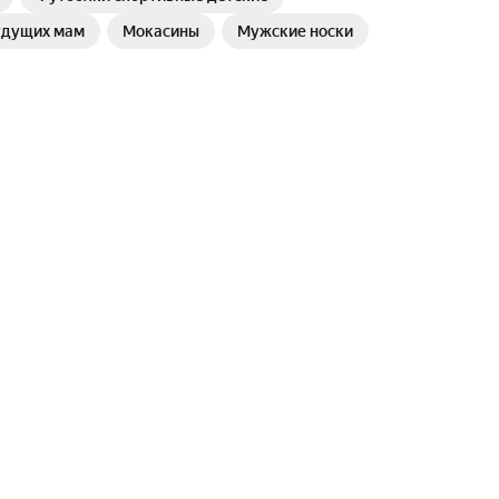
удущих мам
Мокасины
Мужские носки