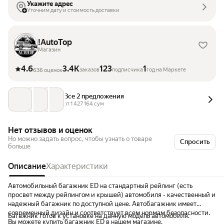
Укажите адрес
Уточним дату и стоимость доставки
!AutoTop
Магазин
4.6
3.4K
123
1
заказов
подписчика
год на Маркете
636 оценок
Все 2 предложения
от 
1 427 164
 сум
Нет отзывов и оценок
Но можно задать вопрос, чтобы узнать о товаре
Спросить
больше
Описание
Характеристики
Автомобильный багажник ED на стандартный рейлинг (есть
просвет между рейлингом и крышей) автомобиля - качественный и
надежный багажник по доступной цене. Автобагажник имеет
современный дизайн и соответствует всем нормам безопасности.
Багажник готов к установке на данную модель автомобиля.
Вы можете купить багажник ED в нашем магазине.