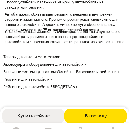
Способ установки багажника на крышу автомобиля - на
стандартный рейлинг.
Автобагажник обхватывает рейлинг с внешней и внутренней
стороны и зажимает его. Крепеж спроектирован специально для
данного автомобиля. Аэродинамические дуги обеспечивают
грузоподъемность до 75 кг распределенной нагрузки.
Установка автобагажника ED очень проста, для этого нужно всего
лишь собрать, разместить его на стандартном рейлинге
автомобиля и с помощью ключа шестигранника, из комплекта,
ещё
затянуть 4 болта. После этого закрыть крышки опор на
металлический замок.
Товары для авто- и мототехники
Аксессуары и оборудование для автомобиля
Багажные системы для автомобилей
Багажники и рейлинги
Рейлинги для автомобиля
Рейлинги для автомобиля ЕВРОДЕТАЛЬ
Купить сейчас
В корзину