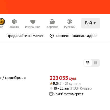
Войти
зов
Заказы
Избранное
Корзина
Русский
Продавайте на Market
Ташкент
• Укажите адрес
Выбор типа 
Цена 223055 сум вместо
 / серебро, с
223 055
сум
Рейтинг товара: 5.0 из 5
Оценок: (2) · 21 купили
5.0
(2) · 21 купили
19 – 22 авг
,
ПВЗ
Курьер
Яркий фотомаркет