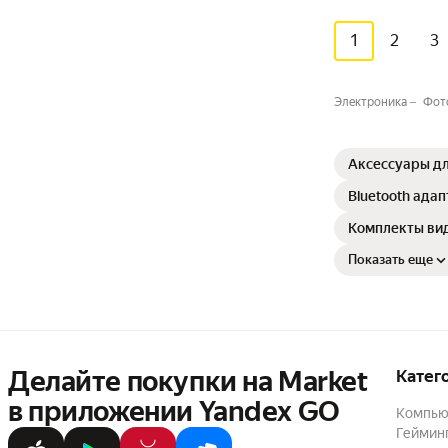
1
2
3
Электроника
Фот
Аксессуары дл
Bluetooth ада
Комплекты ви
Показать еще
Делайте покупки на Market

Катег
в приложении Yandex GO
Компью
Геймин