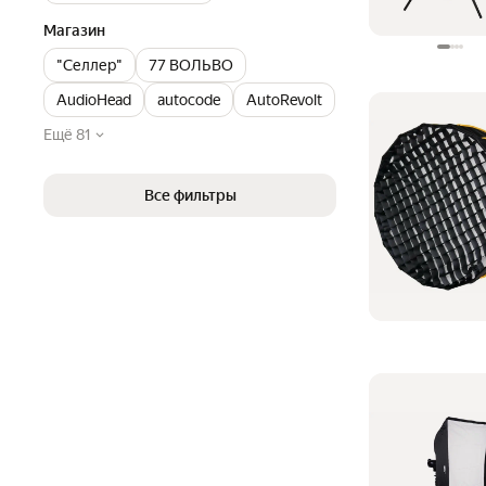
Магазин
"Селлер"
77 ВОЛЬВО
AudioHead
autocode
AutoRevolt
Ещё 81
Все фильтры