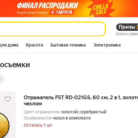
Призы
Колесо при
для дома
Красота
Бытовая техника
Электроника
тосъемки
ры
ов
Отражатель FST RD-021GS, 60 см, 2 в 1, золото
чехлом
Цвет отражателя:
золотой, серебристый
Особенности:
чехол в комплекте
Осталась 1 шт