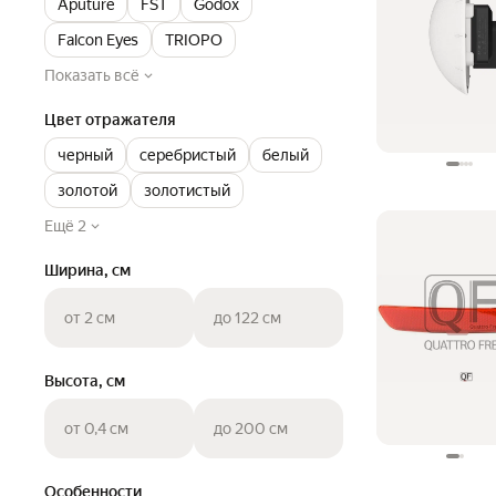
Aputure
FST
Godox
Falcon Eyes
TRIOPO
Показать всё
Цвет отражателя
черный
серебристый
белый
золотой
золотистый
Ещё 2
Ширина, см
от 2 см
до 122 см
Высота, см
от 0,4 см
до 200 см
Особенности