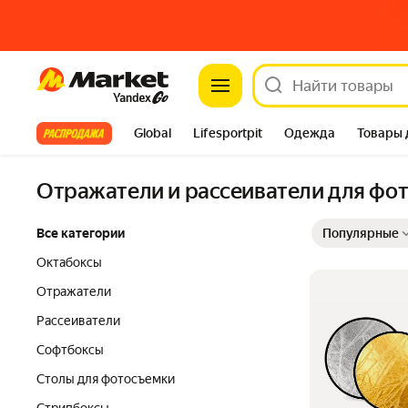
Market
Все хиты
Global
Lifesportpit
Одежда
Товары 
Автотовары
Яндекс Фабрика
Split
Отражатели и рассеиватели для фо
Выбранные фильт
Сортировка товар
Все категории
Популярные
Октабоксы
Отражатели
Рассеиватели
Софтбоксы
Столы для фотосъемки