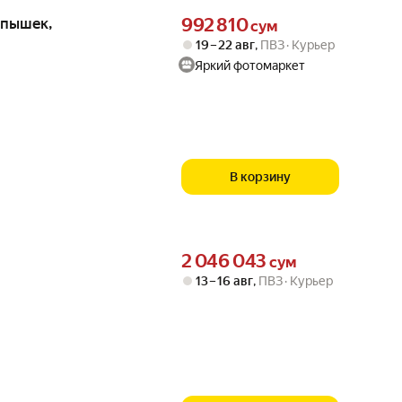
Цена 992810 сум вместо
спышек,
992 810
сум
19 – 22 авг
,
ПВЗ
Курьер
Яркий фотомаркет
В корзину
Цена 2046043 сум вместо
2 046 043
сум
13 – 16 авг
,
ПВЗ
Курьер