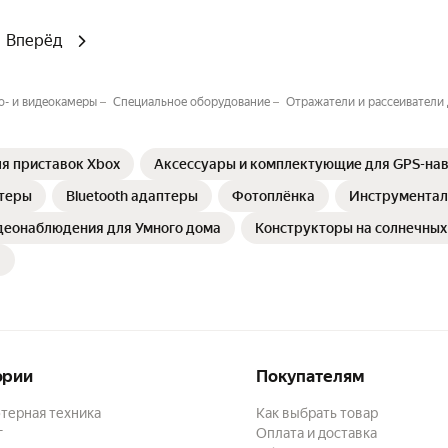
Вперёд
о- и видеокамеры
Специальное оборудование
Отражатели и рассеиватели
я приставок Xbox
Аксессуары и комплектующие для GPS-на
птеры
Bluetooth адаптеры
Фотоплёнка
Инструментал
деонаблюдения для Умного дома
Конструкторы на солнечных
ории
Покупателям
терная техника
Как выбрать товар
г
Оплата и доставка