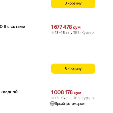
В корзину
Цена 1677478 сум вместо
 II с сотами
1 677 478
сум
13 – 16 авг
,
ПВЗ
Курьер
В корзину
Цена 1008178 сум вместо
складной
1 008 178
сум
13 – 16 авг
,
ПВЗ
Курьер
Яркий фотомаркет