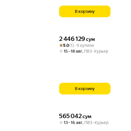
В корзину
Цена 2446129 сум вместо
2 446 129
сум
Рейтинг товара: 5.0 из 5
Оценок: (1) · 9 купили
5.0
(1) · 9 купили
15 – 18 авг
,
ПВЗ
Курьер
В корзину
Цена 565042 сум вместо
565 042
сум
13 – 16 авг
,
ПВЗ
Курьер