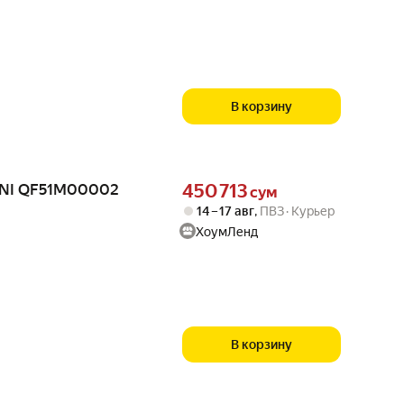
В корзину
Цена 450713 сум вместо
ENI QF51M00002
450 713
сум
14 – 17 авг
,
ПВЗ
Курьер
ХоумЛенд
В корзину