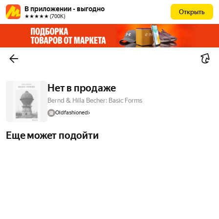
В приложении - выгодно
Открыть
★★★★★ (700К)
Нет в продаже
Bernd & Hilla Becher: Basic Forms
Oldfashioned
Еще может подойти