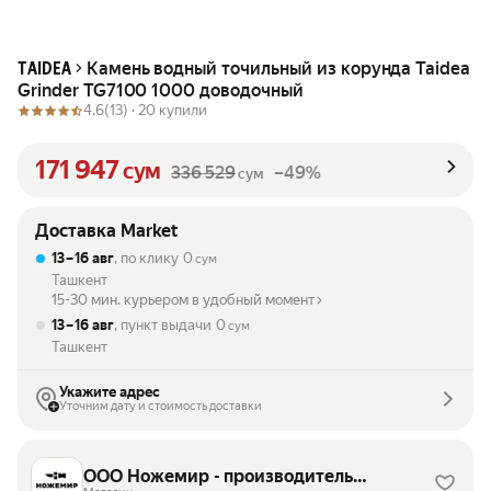
Камень водный точильный из корунда Taidea
TAIDEA
Grinder TG7100 1000 доводочный
4.6
(13) ·
20 купили
171 947
сум
336 529
–49%
сум
Доставка Market
13 – 16 авг
, по клику
0
сум
Ташкент
15-30 мин. курьером в удобный момент
13 – 16 авг
, пункт выдачи
0
сум
Ташкент
Укажите адрес
Уточним дату и стоимость доставки
ООО Ножемир - производитель