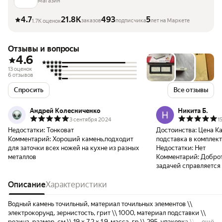
ножей
Магазин
4.7
21.8K
493
5
заказов
подписчика
лет на Маркете
1.7K оценок
Отзывы и вопросы
4.6
13 оценок
6 отзывов
Спросить
Все отзывы
Андрей Колесниченко
Никита Б.
3 сентября 2024
1
Недостатки:
Тонковат
Достоинства:
Цена Качест
Комментарий:
Хороший камень,подходит
подставка в комплект
для заточки всех ножей на кухне из разных
Недостатки:
Нет
металлов
Комментарий:
Доброт
задачей справляется
Описание
Характеристики
Водный камень точильный, материал точильных элементов \\
электрокорунд, зернистость, грит \\ 1000, материал подставки \\
резина, размер, см \\ 19 х 7,2 х 1,9, масса, гр \\ 295, упаковка \\
ещё