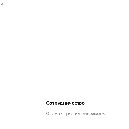
кий
е,
Сотрудничество
Открыть пункт выдачи заказов