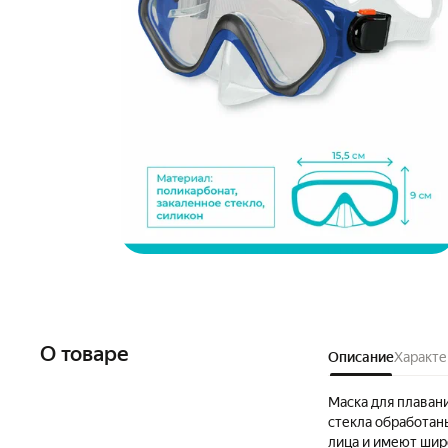
О товаре
Описание
Характе
Маска для плаван
стекла обработан
лица и имеют широ