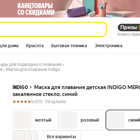
закаленное стекло,
Призы
249 203
сум
313 431
сум
Колесо при
для дома
Красота
Бытовая техника
Электроника
ары для подводного плавания
•
я
•
Маски для плавания Indigo
Описание
Маска для плавания детская INDIGO MER
INDIGO
закаленное стекло, синий
5.0
(1) ·
19 купили
желтый
розовый
сини
Все варианты