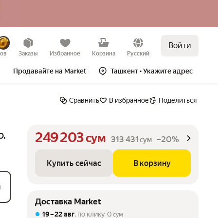
Войти
Купить сейчас
В корзину
–20%
зов
Заказы
Избранное
Корзина
Русский
Продавайте на Market
Ташкент
• Укажите адрес
Сравнить
В избранное
Поделиться
249 203
O,
сум
313 431
–20%
сум
Купить сейчас
В корзину
й
Доставка Market
19 – 22 авг
, по клику
0
сум