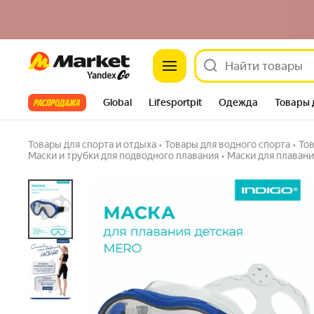
Маска для плавания детская INDIGO MERO, 
Market
синий
5.0
(1) ·
19 купили
Задать вопрос
Все хиты
Global
Lifesportpit
Одежда
Товары 
Автотовары
Яндекс Фабрика
Split
Товары для спорта и отдыха
•
Товары для водного спорта
•
Тов
Маски и трубки для подводного плавания
•
Маски для плавани