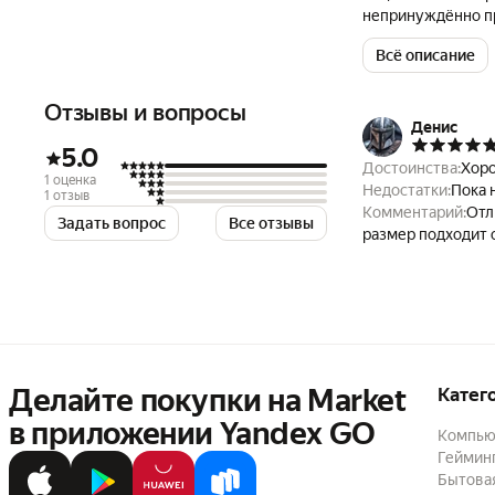
непринуждённо пр
ремешок с расшир
Всё описание
Тренировочные оч
так и для плавани
других видов водн
Отзывы и вопросы
Денис
5.0
Достоинства:
Хоро
1 оценка
Недостатки:
Пока 
1 отзыв
Комментарий:
Отл
Задать вопрос
Все отзывы
размер подходит 
Делайте покупки на Market

Катег
в приложении Yandex GO
Компью
Геймин
Бытовая