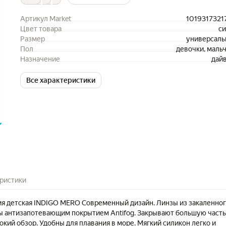
Артикул Market
1019317321
Цвет товара
с
Размер
универсал
Пол
девочки, маль
Назначение
дай
Все характеристики
ристики
ия детская INDIGO MERO Современный дизайн. Линзы из закаленно
ы антизапотевающим покрытием Antifog. Закрывают большую часть
кий обзор. Удобны для плавания в море. Мягкий силикон легко и