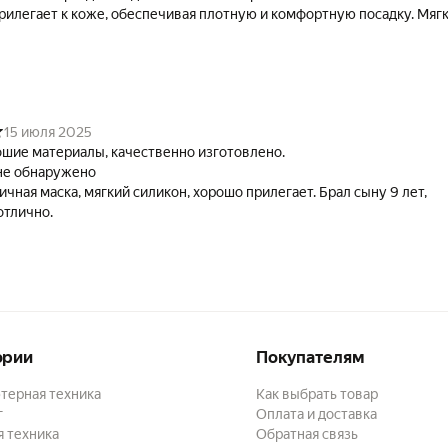
илегает к коже, обеспечивая плотную и комфортную посадку. Мяг
енной сеткой на затылке дает дополнительную фиксацию.
ки детские и подростковые подходят, как для тренировок в бассейн
я на открытой воде. Наши плавательные маски также подходят для
ых спортов, таких как серфинг, дайвинг, рыбалка, триатлон.
15 июля 2025
шие материалы, качественно изготовлено.
не обнаружено
ичная маска, мягкий силикон, хорошо прилегает. Брал сыну 9 лет,
отлично.
ории
Покупателям
терная техника
Как выбрать товар
г
Оплата и доставка
 техника
Обратная связь