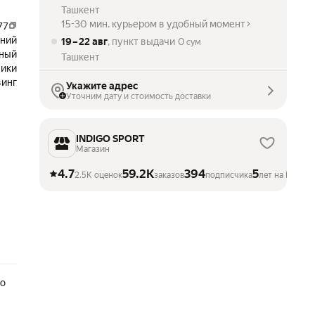
Ташкент
15-30 мин. курьером в удобный момент
77
иний
19 – 22 авг
, пункт выдачи
0
сум
ьный
Ташкент
чики
винг
Укажите адрес
Уточним дату и стоимость доставки
INDIGO SPORT
Магазин
4.7
59.2K
394
5
2.5K оценок
заказов
подписчика
лет на Маркет
го