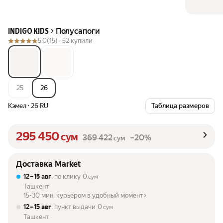
Полусапоги
INDIGO KIDS
5.0
(15) ·
52 купили
25
26
Кэмел
·
26 RU
Таблица размеров
295 450
сум
369 422
–20%
сум
Доставка Market
12 – 15 авг
, по клику
0
сум
Ташкент
15-30 мин. курьером в удобный момент
12 – 15 авг
, пункт выдачи
0
сум
Ташкент