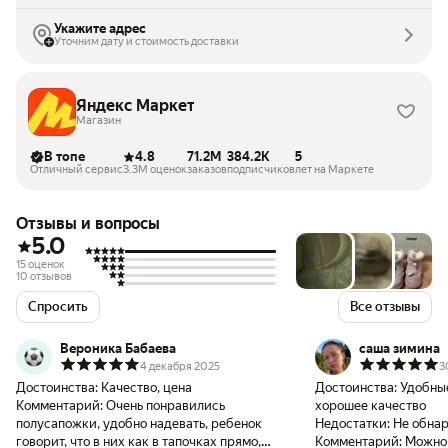
Укажите адрес
Уточним дату и стоимость доставки
Яндекс Маркет
Магазин
В топе
4.8
71.2M
384.2K
5
Отличный сервис
3.3M оценок
заказов
подписчиков
лет на Маркете
Отзывы и вопросы
5.0
15 оценок
10 отзывов
Спросить
Все отзывы
Вероника Бабаева
саша зимина
4 декабря 2025
3
Достоинства:
Качество, цена
Достоинства:
Удобные
Комментарий:
Очень понравились
хорошее качество
полусапожки, удобно надевать, ребенок
Недостатки:
Не обнар
говорит, что в них как в тапочках прямо,
Комментарий:
Можно 