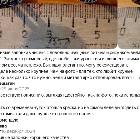
ивые запонки унисекс с довольно изящным литьём и рисунком вид
". Рисунок трёхмерный, сделан без вычурности и излишнего внима
елом весьма неплохо. Выглядят элегантно, могу рекомендовать.
деле несколько крупнее, чем на фото - для тех, кто любит круные
и, как раз то, что нужно. Белый металл ярко отполирован, поэтому
ещагин
 сорочкам насыщенных оттенков.
29 июня 2025
ветствуют описанию, выглядят достойно - как на фото, пока исполь
ть со временем чуток отошла краска, но на самом деле выглядеть с
ктами стали даже лучше откровенно говоря
омендую
ева
16 декабря 2024
ивые запонки, хорошего качества