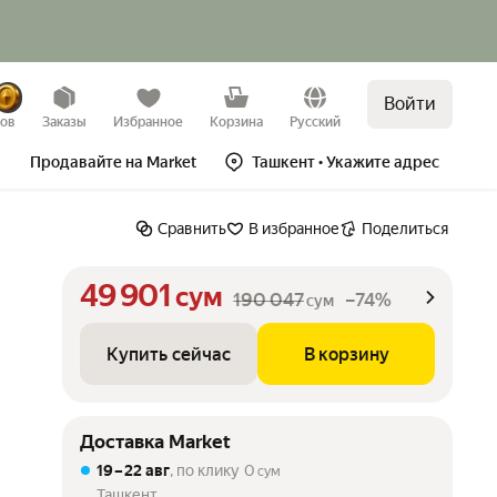
Войти
Купить сейчас
В корзину
–74%
зов
Заказы
Избранное
Корзина
Русский
Продавайте на Market
Ташкент
• Укажите адрес
Сравнить
В избранное
Поделиться
49 901
сум
190 047
–74%
сум
Купить сейчас
В корзину
Доставка Market
19 – 22 авг
, по клику
0
сум
Ташкент