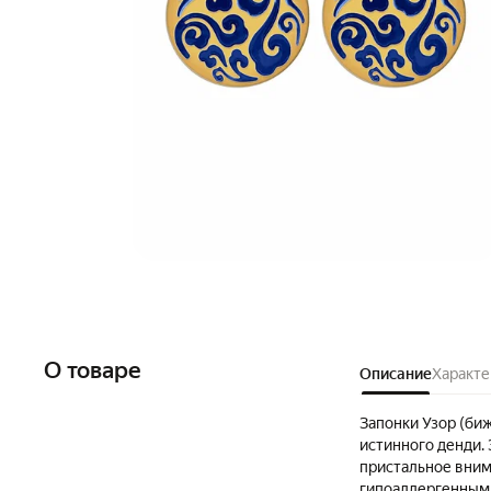
О товаре
Описание
Характе
Запонки Узор (би
истинного денди.
пристальное вним
гипоаллергенным 