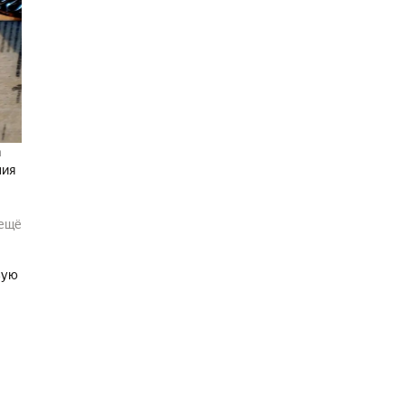
а
ния
ещё
зую