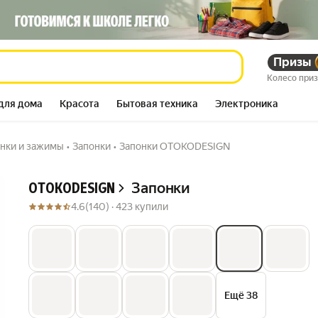
Призы
49 901
сум
190 047
сум
Колесо при
для дома
Красота
Бытовая техника
Электроника
нки и зажимы
•
Запонки
•
Запонки OTOKODESIGN
Описание
Запонки
OTOKODESIGN
4.6
(140) ·
423 купили
Ещё 38