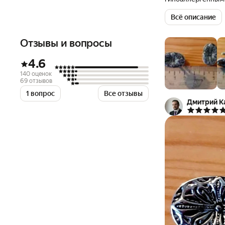
надолго сохранит
Всё описание
регулярно удалят
относятся к тем а
Отзывы и вопросы
4.6
140 оценок
69 отзывов
1 вопрос
Все отзывы
Дмитрий К