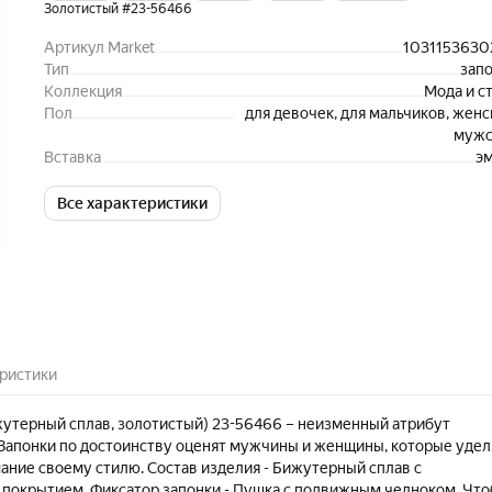
Золотистый #23-56466
Артикул Market
1031153630
Тип
зап
Коллекция
Мода и с
Пол
для девочек, для мальчиков, женс
мужс
Вставка
э
Все характеристики
ристики
жутерный сплав, золотистый) 23-56466 – неизменный атрибут
 Запонки по достоинству оценят мужчины и женщины, которые уде
ание своему стилю. Состав изделия - Бижутерный сплав с
покрытием. Фиксатор запонки - Пушка с подвижным челноком. Чт