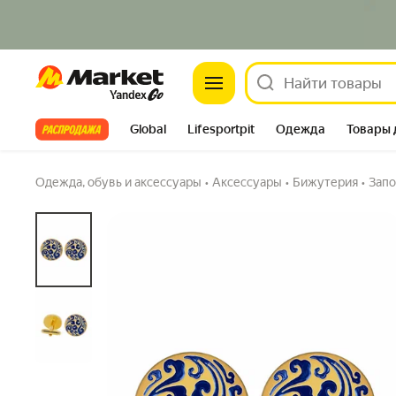
Market
Запонки
4.6
(140) ·
423 купили
1 вопрос
Все хиты
Global
Lifesportpit
Одежда
Товары 
Автотовары
Яндекс Фабрика
Split
Одежда, обувь и аксессуары
•
Аксессуары
•
Бижутерия
•
Запо