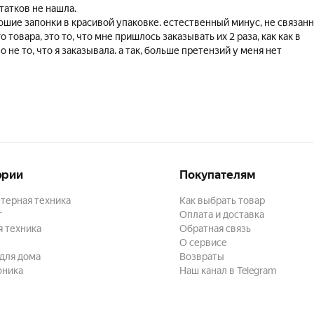
татков не нашла.
ошие запонки в красивой упаковке. естественный минус, не связан
 товара, это то, что мне пришлось заказывать их 2 раза, как как в
 не то, что я заказывала. а так, больше претензий у меня нет
ории
Покупателям
терная техника
Как выбрать товар
г
Оплата и доставка
 техника
Обратная связь
О сервисе
для дома
Возвраты
оника
Наш канал в Telegram