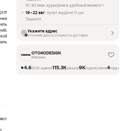
15-30 мин. курьером в удобный момент
21
19 – 22 авг
, пункт выдачи
0
сум
онки
Ташкент
тиль
кий,
Укажите адрес
Уточним дату и стоимость доставки
кой
маль
OTOKODESIGN
Магазин
4.6
115.3K
9K
4
10.1K оценок
заказов
подписчиков
года на Мар
ляют
обы