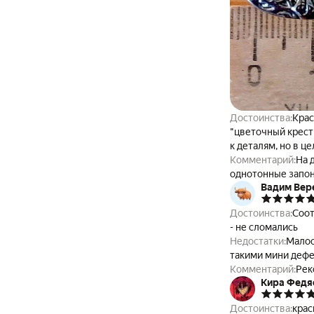
Достоинства:
Крас
"цветочный крест
к деталям, но в ц
Комментарий:
На 
однотонные запонк
Вадим Вер
лучше подойдут к
Достоинства:
Соот
- не сломались
Недостатки:
Малос
такими мини дефе
Комментарий:
Рек
Кира Федя
Достоинства:
крас