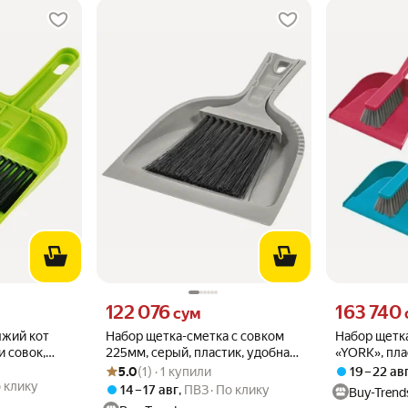
о
Цена 122076 сум вместо
Цена 163740 
122 076
163 740
сум
ыжий кот
Набор щетка-сметка с совком
Набор щетка
и совок,
225мм, серый, пластик, удобная
«YORK», пла
Рейтинг товара: 5.0 из 5
Оценок: (1) · 1 купили
фиксация
система «Кл
5.0
(1) · 1 купили
19 – 22 ав
подвеса
 клику
14 – 17 авг
,
ПВЗ
По клику
Buy-Trend