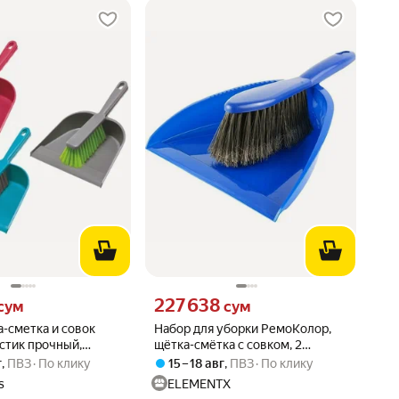
сум вместо
Цена 227638 сум вместо
227 638
сум
сум
-сметка и совок
Набор для уборки РемоКолор,
стик прочный,
щётка-смётка с совком, 2
ик», отверстие для
предмета 61-1-110
г
,
ПВЗ
По клику
15 – 18 авг
,
ПВЗ
По клику
s
ELEMENTX