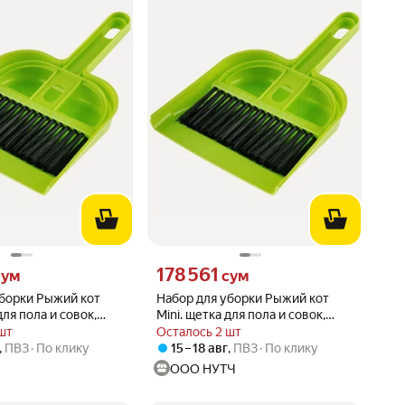
сум вместо
Цена 178561 сум вместо
178 561
сум
сум
уборки Рыжий кот
Набор для уборки Рыжий кот
для пола и совок,
Mini. щетка для пола и совок,
5792)
пластик (105792)
шт
Осталось 2 шт
,
ПВЗ
По клику
15 – 18 авг
,
ПВЗ
По клику
ООО НУТЧ