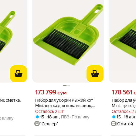
Цена 173799 сум вместо
Цена 178561 
173 799
178 561
сум
I: сметка,
Набор для уборки Рыжий кот
Набор для 
Mini. щетка для пола и совок,
Mini. щетка 
пластик (105792)
пластик (10
Осталось 2 шт
Осталось 2 
15 – 18 авг
,
ПВЗ
По клику
15 – 18 авг
о клику
"Селлер"
Юмитой