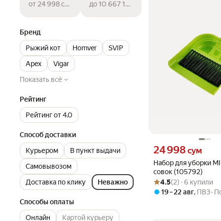
от 24 998 сум
до 10 667 182 сум
Бренд
Рыжий кот
Homver
SVIP
Apex
Vigar
Показать всё
Рейтинг
Рейтинг от 4.0
Способ доставки
Цена 24998 сум вместо
24 998
сум
Курьером
В пункт выдачи
Набор для уборки MIN
Самовывозом
совок (105792)
Рейтинг товара: 4.5 из 5
Оценок: (2) · 6 купили
4.5
(2) · 6 купили
Доставка по клику
Неважно
19 – 22 авг
,
ПВЗ
П
Способы оплаты
Онлайн
Картой курьеру