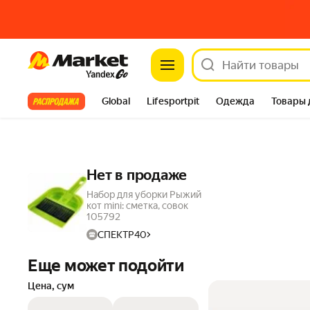
Market
Все хиты
Global
Lifesportpit
Одежда
Товары 
Автотовары
Яндекс Фабрика
Split
Нет в продаже
Набор для уборки Рыжий
кот mini: сметка, совок
105792
СПЕКТР40
Еще может подойти
Цена, сум