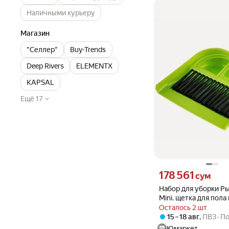
Наличными курьеру
Магазин
"Селлер"
Buy-Trends
Deep Rivers
ELEMENTX
KAPSAL
Ещё 17
Цена 178561 сум вмест
178 561
сум
Набор для уборки Р
Mini. щетка для пола 
пластик (105792)
Осталось 2 шт
15 – 18 авг
,
ПВЗ
По
Юмаркет