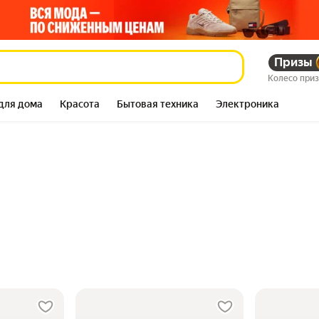
Призы
Колесо при
для дома
Красота
Бытовая техника
Электроника