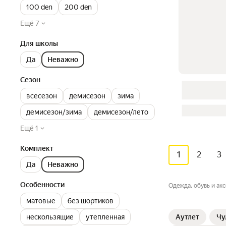
100 den
200 den
Ещё 7
Для школы
Да
Неважно
Сезон
всесезон
демисезон
зима
демисезон/зима
демисезон/лето
Ещё 1
Комплект
1
2
3
Да
Неважно
Особенности
Одежда, обувь и ак
матовые
без шортиков
нескользящие
утепленная
Аутлет
Чу