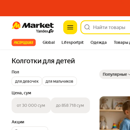
Market
Все хиты
Global
Lifesportpit
Одежда
Товары 
Автотовары
Яндекс Фабрика
Split
Колготки для детей
Выбранные фильт
Сортировка товар
Пол
Популярные
для девочек
для мальчиков
Цена, сум
от 30 000 сум
до 858 718 сум
Акции