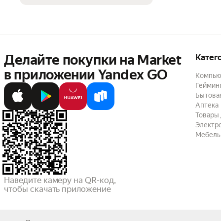
Делайте покупки на Market

Катег
в приложении Yandex GO
Компью
Геймин
Бытовая
Аптека
Товары 
Электр
Мебель
Наведите камеру на QR-код,

чтобы скачать приложение