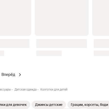
Вперёд
сессуары
Детская одежда
Колготки для детей
лки для девочек
Джинсы детские
Грации, корсеты, боди