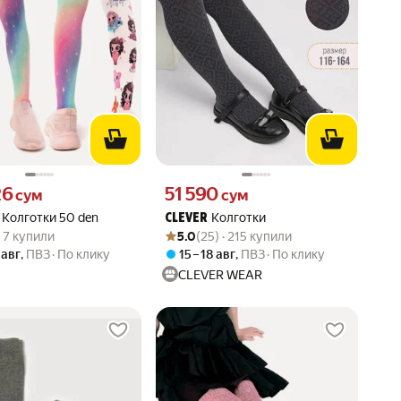
26 сум вместо
Цена 51590 сум вместо
26
51 590
сум
сум
Колготки 50 den
Колготки
CLEVER
вара: 4.3 из 5
) · 7 купили
Рейтинг товара: 5.0 из 5
Оценок: (25) · 215 купили
 · 7 купили
5.0
(25) · 215 купили
 авг
,
ПВЗ
По клику
15 – 18 авг
,
ПВЗ
По клику
CLEVER WEAR