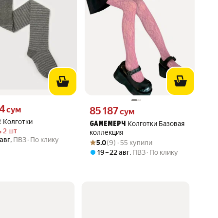
14 сум вместо
14
Цена 85187 сум вместо
сум
85 187
сум
Колготки
R
Колготки Базовая
GAMEМЕРЧ
 2 шт
коллекция
 авг
,
ПВЗ
По клику
Рейтинг товара: 5.0 из 5
Оценок: (9) · 55 купили
5.0
(9) · 55 купили
19 – 22 авг
,
ПВЗ
По клику