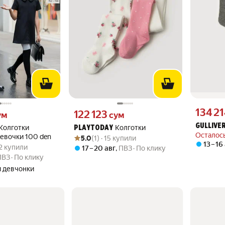
Цена 1342
134 2
 вместо
Цена 122123 сум вместо
122 123
ум
сум
GULLIVE
Колготки
Колготки
PLAYTODAY
Осталось
Рейтинг товара: 5.0 из 5
Оценок: (1) · 15 купили
девочки 100 den
5.0
(1) · 15 купили
13 – 16
.9 из 5
362 купили
62 купили
17 – 20 авг
,
ПВЗ
По клику
ПВЗ
По клику
и девчонки