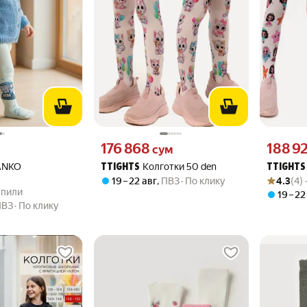
вместо
Цена 176868 сум вместо
Цена 1889
176 868
188 9
сум
 MILANKO
Колготки 50 den
TTIGHTS
TTIGHTS
Рейтинг то
Оценок: (4
19 – 22 авг
,
ПВЗ
По клику
4.3
(4)
.0 из 5
купили
купили
19 – 22
ПВЗ
По клику