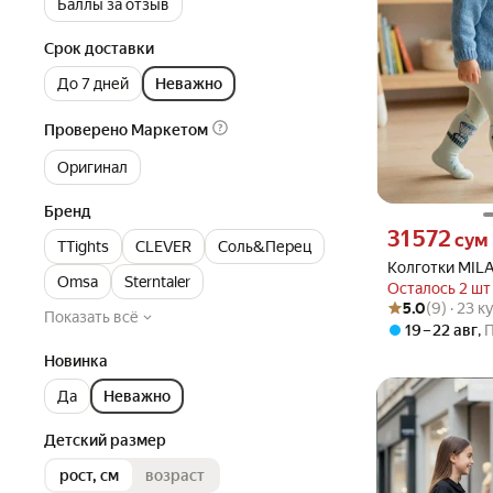
Баллы за отзыв
Срок доставки
До 7 дней
Неважно
Проверено Маркетом
Оригинал
Бренд
Цена 31572 сум 
31 572
сум
TTights
CLEVER
Соль&Перец
Колготки
Omsa
Sterntaler
Осталось 2 шт
Рейтинг товара: 5
Оценок: (9) · 23 
5.0
(9) · 23 
Показать всё
19 – 22 авг
,
Новинка
Да
Неважно
Детский размер
рост, см
возраст