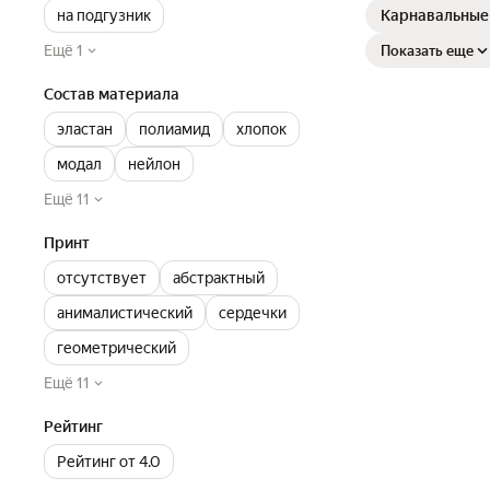
на подгузник
Карнавальные
Ещё 1
Показать еще
Состав материала
эластан
полиамид
хлопок
модал
нейлон
Ещё 11
Принт
отсутствует
абстрактный
анималистический
сердечки
геометрический
Ещё 11
Рейтинг
Рейтинг от 4.0