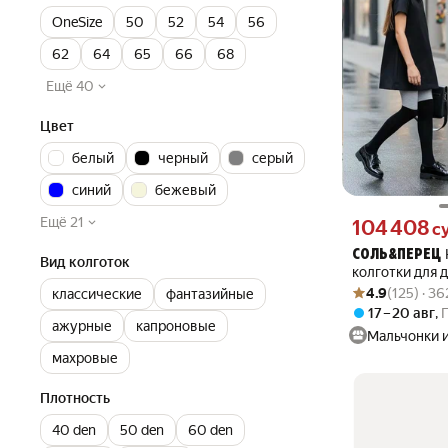
OneSize
50
52
54
56
62
64
65
66
68
Ещё 40
Цвет
белый
черный
серый
синий
бежевый
Ещё 21
Цена 104408 сум
104 408
с
СОЛЬ&ПЕРЕЦ
Вид колготок
колготки для 
Рейтинг товара: 4
Оценок: (125) · 
4.9
(125) · 3
классические
фантазийные
17 – 20 авг
,
ажурные
капроновые
Мальчонки 
махровые
Плотность
40 den
50 den
60 den