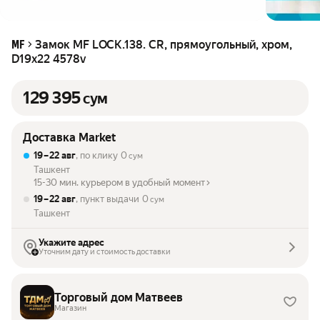
Замок MF LOCK.138. CR, прямоугольный, хром,
MF
D19x22 4578v
129 395
сум
Доставка Market
19 – 22 авг
, по клику
0
сум
Ташкент
15-30 мин. курьером в удобный момент
19 – 22 авг
, пункт выдачи
0
сум
Ташкент
Укажите адрес
Уточним дату и стоимость доставки
Торговый дом Матвеев
Магазин