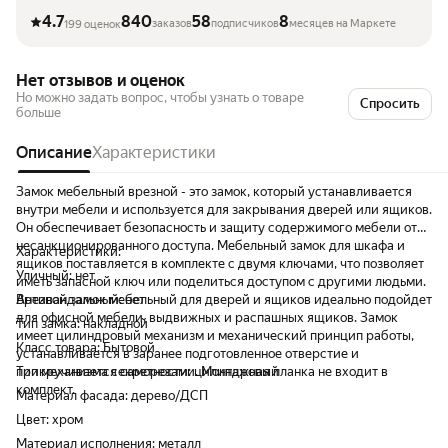
4.7
840
58
8
заказов
подписчиков
месяцев на Маркете
199 оценок
Нет отзывов и оценок
Но можно задать вопрос, чтобы узнать о товаре
Спросить
больше
Описание
Характеристики
Замок мебельный врезной - это замок, который устанавливается
внутри мебели и используется для закрывания дверей или ящиков.
Он обеспечивает безопасность и защиту содержимого мебели от
несанкционированного доступа. Мебельный замок для шкафа и
Характеристики:
ящиков поставляется в комплекте с двумя ключами, что позволяет
Уличный: нет
иметь запасной ключ или поделиться доступом с другими людьми.
Врезной замок мебельный для дверей и ящиков идеально подойдет
Антивандальный: нет
для офисной мебели, выдвижных и распашных ящиков. Замок
Тип замка: накладной
имеет цилиндровый механизм и механический принцип работы,
Класс товара: Бытовой
устанавливается в заранее подготовленное отверстие и
прикручивается саморезами. Монтажная планка не входит в
Тип механизма секретности: цилиндровый
комплект.
Материал фасада: дерево/ДСП
Цвет: хром
Материал исполнения: металл