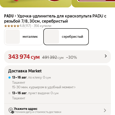
Удочка-удлинитель для краскопульта PADU с
PADU
резьбой 7/8, 30см, серебристый
4.8
(117) ·
356 купили
металлик
серебристый
343 974
сум
491 392
–30%
сум
Доставка Market
13 – 16 авг
, по клику
0
сум
Ташкент
15-30 мин. курьером в удобный момент
13 – 16 авг
, пункт выдачи
0
сум
Ташкент
Укажите адрес
Уточним дату и стоимость доставки