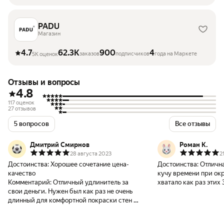
PADU
Магазин
4.7
62.3K
900
4
заказов
подписчиков
года на Маркете
5K оценок
Отзывы и вопросы
4.8
117 оценок
27 отзывов
5 вопросов
Все отзывы
Дмитрий Смирнов
Роман К.
28 августа 2023
2
Достоинства:
Хорошее сочетание цена-
Достоинства:
Отлична
качество
кучу времени при окр
Комментарий:
Отличный удлинитель за
хватало как раз этих
свои деньги. Нужен был как раз не очень
доставать до всех угл
длинный для комфортной покраски стен до
Рекомендую.
потолков. К качеству никаких вопросов