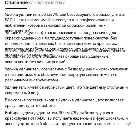
Описание
Характеристики
Удочка удлинитель 30 см 7/8 для безвоздушного краскопульта от
PADU - это незаменимый аксессуар для профессионалов и
любителей, которые занимаются окраской различных
поверхностей.
Удлинитель (удочка) краскораспылителя предназначен для
окраски удалённых или труднодоступных поверхностей без
использования стремянок. С его помощью можно провести
покрасочные работы за один подход, что значительно упрощает
Рекомендуемое расстояние сопла от окрашиваемой поверхности
процесс и экономит время.
составляет 30 см, что позволяет окрашивать удаленные
поверхности без лишних усилий.
Удочка удлинитель совместима с безвоздушными краскопультами
и пистолетами, что обеспечивает широкую совместимость с
различными инструментами.
Удлинитель имеет серебристый цвет, что придает ему стильный и
современный вид.
В комплект поставки входит 1 удочка удлинитель, что позволяет
сразу приступить к работе.
Выбирая удочку удлинитель 30 см 7/8 для безвоздушного
краскопульта от PADU, вы получаете надежный и функциональный
аксессуар, который облегчит процесс окраски и сделает его более
ещё
комфортным и продуктивным.