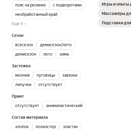
Игры и опыты 
пояс на резинке
с подворотами
Массажёры дл
необработанный край
Подставки для
Ещё 4
Сезон
всесезон
демисезон/лето
демисезон
лето
зима
Застежка
молния
пуговицы
завязки
липучки
отсутствует
Принт
отсутствует
анималистический
Состав материала
хлопок
полиэстер
эластан