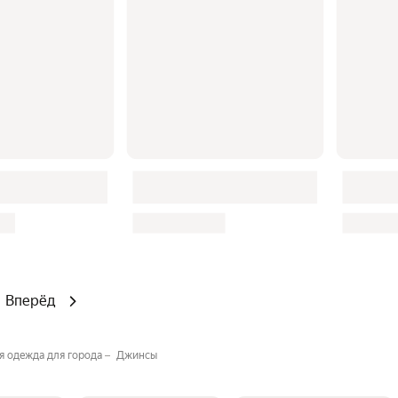
Вперёд
я одежда для города
Джинсы