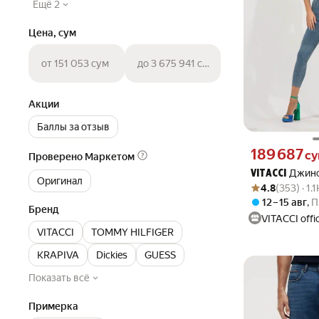
Ещё 2
Цена, сум
от 151 053 сум
до 3 675 941 сум
Акции
Баллы за отзыв
Цена 189687 сум
189 687
с
Проверено Маркетом
Джинс
VITACCI
Оригинал
Рейтинг товара: 4
Оценок: (353) · 
4.8
(353) · 1
12 – 15 авг
,
П
Бренд
VITACCI offic
VITACCI
TOMMY HILFIGER
KRAPIVA
Dickies
GUESS
Показать всё
Примерка