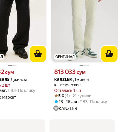
АЛ
ОРИГИНАЛ
32 сум вместо
Цена 813033 сум вместо
32
813 033
сум
сум
Джинсы
Джинсы
EANS
KANZLER
классические
 2 шт
 авг
,
ПВЗ
По клику
Осталась 1 шт
Рейтинг товара: 5.0 из 5
Оценок: (4) · 21 купили
5.0
(4) · 21 купили
с Маркет
13 – 16 авг
,
ПВЗ
По клику
KANZLER