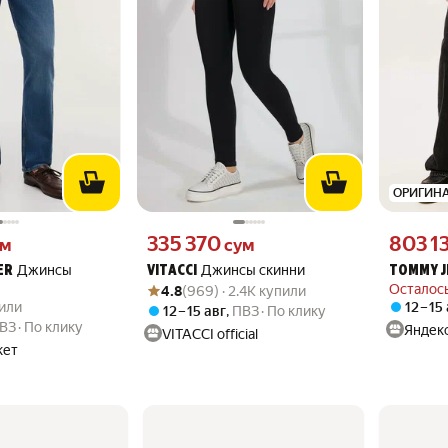
ОРИГИН
 вместо
Цена 335370 сум вместо
Цена 8031
335 370
803 1
ум
сум
Джинсы
Джинсы скинни
ER
VITACCI
TOMMY J
Рейтинг товара: 4.8 из 5
Оценок: (969) · 2.4K купили
Осталось
4.8
(969) · 2.4K купили
.0 из 5
упили
пили
12 – 15
12 – 15 авг
,
ПВЗ
По клику
ВЗ
По клику
Яндек
VITACCI official
кет