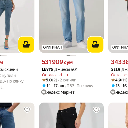
ОРИГИНАЛ
ОРИГИН
 вместо
Цена 531909 сум вместо
Цена 3433
531 909
343 3
ум
сум
ы скинни
Джинсы 501
Дж
LEVI'S
SELA
.8 из 5
1.1K купили
Осталась 1 шт
Осталась
.1K купили
Рейтинг товара: 5.0 из 5
Оценок: (2) · 2 купили
Рейтинг то
Оценок: (1
5.0
(2) · 2 купили
4.9
(11)
ВЗ
По клику
14 – 17 авг
,
ПВЗ
По клику
13 – 16
ial
Яндекс Маркет
Яндек