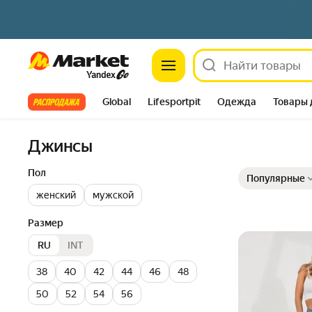
Market
Все хиты
Global
Lifesportpit
Одежда
Товары 
Автотовары
Яндекс Фабрика
Split
Джинсы
Выбранные фильт
Сортировка товар
Пол
Популярные
женский
мужской
Размер
RU
INT
38
40
42
44
46
48
50
52
54
56