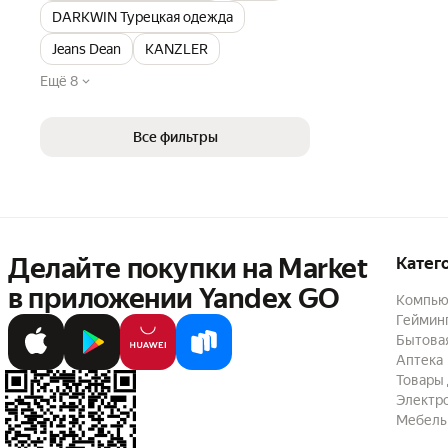
DARKWIN Турецкая одежда
Jeans Dean
KANZLER
Ещё 8
Все фильтры
Делайте покупки на Market

Катег
в приложении Yandex GO
Компью
Геймин
Бытовая
Аптека
Товары 
Электр
Мебель