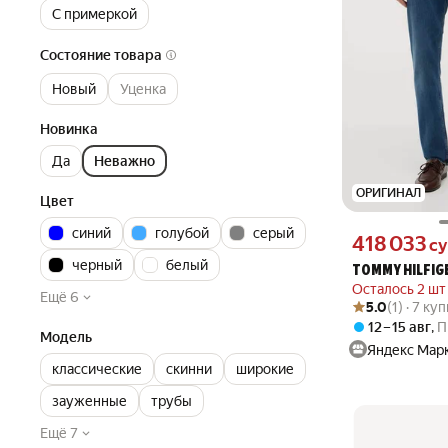
С примеркой
Состояние товара
Новый
Уценка
Новинка
Да
Неважно
ОРИГИНАЛ
Цвет
синий
голубой
серый
Цена 418033 сум
418 033
с
черный
белый
TOMMY HILFIG
Осталось 2 шт
Ещё 6
Рейтинг товара: 5
Оценок: (1) · 7 к
5.0
(1) · 7 ку
12 – 15 авг
,
П
Модель
Яндекс Мар
классические
скинни
широкие
зауженные
трубы
Ещё 7