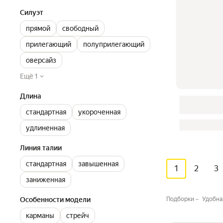
Силуэт
прямой
свободный
прилегающий
полуприлегающий
оверсайз
Ещё 1
Длина
стандартная
укороченная
удлиненная
Линия талии
стандартная
завышенная
1
2
3
заниженная
Особенности модели
Подборки
Удобна
карманы
стрейч