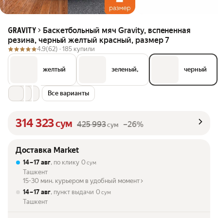
Баскетбольный мяч Gravity, вспененная
GRAVITY
резина, черный желтый красный, размер 7
4.9
(62) ·
185 купили
желтый
зеленый,
черный
Все варианты
314 323
сум
425 993
–26%
сум
Доставка Market
14 – 17 авг
, по клику
0
сум
Ташкент
15-30 мин. курьером в удобный момент
14 – 17 авг
, пункт выдачи
0
сум
Ташкент