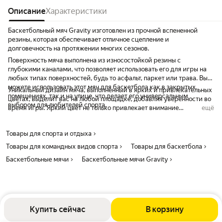
Описание
Характеристики
Баскетбольный мяч Gravity изготовлен из прочной вспененной
резины, которая обеспечивает отличное сцепление и
долговечность на протяжении многих сезонов.
Поверхность мяча выполнена из износостойкой резины с
глубокими каналами, что позволяет использовать его для игры на
любых типах поверхностей, будь то асфальт, паркет или трава. Вы
можете использовать этот мяч для баскетбола как в закрытых
Уникальный дизайн мяча, выполненный в ярких и привлекательных
помещениях, так и на улице, что делает его универсальным
цветах, выделит вас на любой площадке, добавляя уверенности во
выбором для любителей спорта.
время игры. Яркий цвет не только привлекает внимание
ещё
окружающих, но и делает мяч легко заметным в динамичной игре,
что особенно важно в условиях активного соперничества.
Товары для спорта и отдыха
Благодаря своей конструкции и качественным материалам, мяч
Gravity станет надежным спутником как для профессиональных
Товары для командных видов спорта
Товары для баскетбола
спортсменов, так и для любителей, стремящихся улучшить свои
Баскетбольные мячи
Баскетбольные мячи Gravity
навыки.
Купить сейчас
В корзину