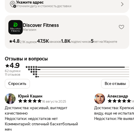
Укажите адрес
Уточним дату и стоимость доставки
Discover Fitness
Магазин
4.8
47.5K
1.8K
5
заказов
подписчиков
лет на Маркете
2.1K оценок
Отзывы и вопросы
4.9
62 оценки
11 отзывов
Спросить
Все отзывы
Юрий Кашин
Александр
16 августа 2025
1
Достоинства:
красивый, выглядит
Достоинства:
Крепкий
качественно
виду, еще не испытал
Недостатки:
недостатков нет
Недостатки:
Не выяв
Комментарий:
отличный баскетбольный
мяч