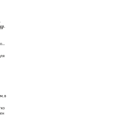
ев.
ля
до
для
м, в
гко
лен