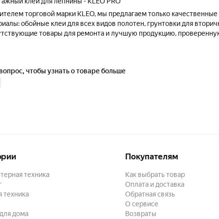
ажный клей для лепнины - KLEO PRO
ителем торговой марки KLEO, мы предлагаем только качественные
иалы: обойные клеи для всех видов полотен, грунтовки для втори
путствующие товары для ремонта и лучшую продукцию, проверенну
вопрос, чтобы узнать о товаре больше
ории
Покупателям
терная техника
Как выбрать товар
г
Оплата и доставка
 техника
Обратная связь
О сервисе
для дома
Возвраты