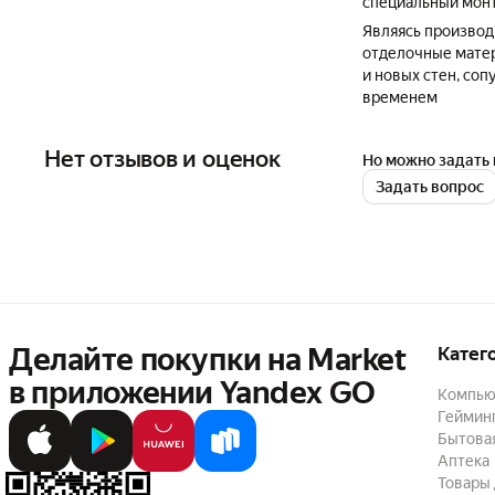
специальный монт
Являясь производ
отделочные матер
и новых стен, со
временем
Нет отзывов и оценок
Но можно задать 
Задать вопрос
Делайте покупки на Market

Катег
в приложении Yandex GO
Компью
Геймин
Бытовая
Аптека
Товары 