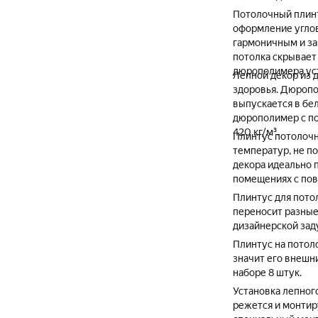
Потолочный плинт
оформление углов
гармоничным и за
потолка скрывает
дюрополимера уст
Лепной декор из 
здоровья. Дюропо
выпускается в бе
дюрополимер с по
420 кг/м³.
Плинтус потолочн
температур, не п
декора идеально 
помещениях с пов
Плинтус для пото
переносит разные
дизайнерской зад
Плинтус на потоло
значит его внешн
наборе 8 штук.
Установка лепног
режется и монтир