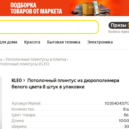
Призы
го цвета 8 штук в упаковке
611 950
Колесо при
для дома
Красота
Бытовая техника
Электроника
ы
•
Потолочные плинтусы и плитка
•
толочные плинтусы KLEO
Описание
Потолочный плинтус из дюрополимера
KLEO
белого цвета 8 штук в упаковке
Артикул Market
1035404371
Количество
8 
Цвет товара
бе
Длина
1000
Ширина
30