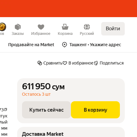
Войти
сум
Купить сейчас
В корзину
зов
Заказы
Избранное
Корзина
Русский
Продавайте на Market
Ташкент
• Укажите адрес
Сравнить
В избранное
Поделиться
611 950
сум
Осталось 3 шт
Купить сейчас
В корзину
73
штук
лый
 мм
Доставка Market
 мм