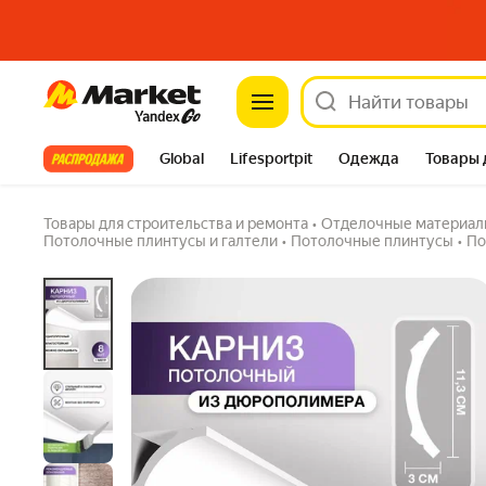
Market
Потолочный плинтус из дюрополимера бело
Задать вопрос
Все хиты
Global
Lifesportpit
Одежда
Товары 
Автотовары
Яндекс Фабрика
Split
Товары для строительства и ремонта
•
Отделочные материал
Потолочные плинтусы и галтели
•
Потолочные плинтусы
•
По