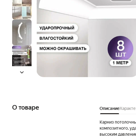
О товаре
Описание
Характе
Карниз потолочн
композитного, уд
высоким давлени