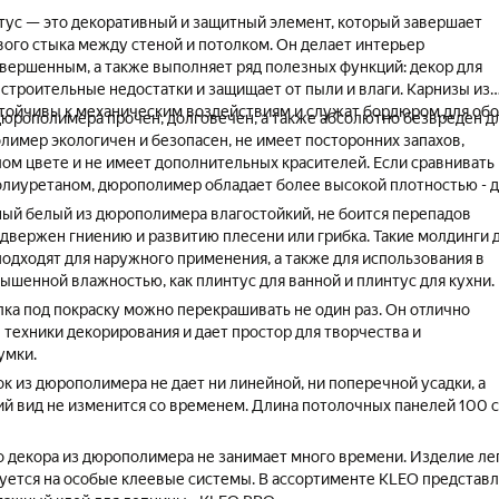
ус — это декоративный и защитный элемент, который завершает
ого стыка между стеной и потолком. Он делает интерьер
вершенным, а также выполняет ряд полезных функций: декор для
 строительные недостатки и защищает от пыли и влаги. Карнизы из
ойчивы к механическим воздействиям и служат бордюром для обо
дюрополимера прочен, долговечен, а также абсолютно безвреден д
лимер экологичен и безопасен, не имеет посторонних запахов,
лом цвете и не имеет дополнительных красителей. Если сравнивать
лиуретаном, дюрополимер обладает более высокой плотностью - 
ый белый из дюрополимера влагостойкий, не боится перепадов
одвержен гниению и развитию плесени или грибка. Такие молдинги 
подходят для наружного применения, а также для использования в
ышенной влажностью, как плинтус для ванной и плинтус для кухни.
лка под покраску можно перекрашивать не один раз. Он отлично
 техники декорирования и дает простор для творчества и
умки.
к из дюрополимера не дает ни линейной, ни поперечной усадки, а
ий вид не изменится со временем. Длина потолочных панелей 100 с
о декора из дюрополимера не занимает много времени. Изделие ле
уется на особые клеевые системы. В ассортименте KLEO представ