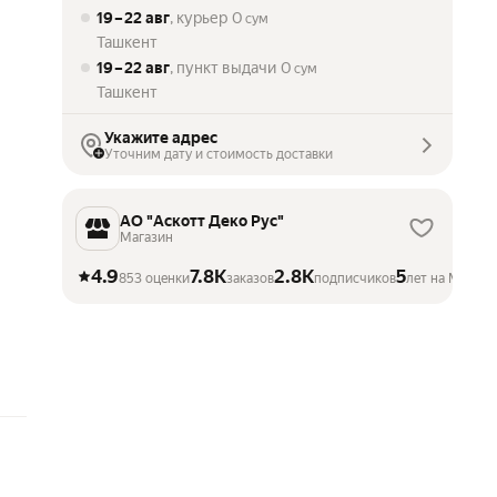
19 – 22 авг
, курьер
0
сум
Ташкент
19 – 22 авг
, пункт выдачи
0
сум
Ташкент
Укажите адрес
Уточним дату и стоимость доставки
АО "Аскотт Деко Рус"
Магазин
4.9
7.8K
2.8K
5
853 оценки
заказов
подписчиков
лет на Маркет