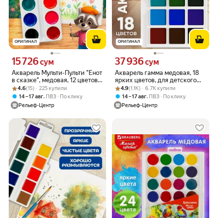
ОРИГИНАЛ
ОРИГИНАЛ
15 726
37 936
Цена 15726 сум вместо
Цена 37936 сум вместо
сум
сум
Акварель Мульти-Пульти "Енот
Акварель гамма медовая, 18
в сказке", медовая, 12 цветов,
ярких цветов, для детского
Рейтинг товара: 4.6 из 5
Оценок: (15) · 225 купили
без кисти, картон, европодвес
Рейтинг товара: 4.9 из 5
Оценок: (1.1K) · 6.7K купили
творчества
4.6
(15) · 225 купили
4.9
(1.1K) · 6.7K купили
,
,
14 – 17 авг
ПВЗ
По клику
14 – 17 авг
ПВЗ
По клику
Рельеф-Центр
Рельеф-Центр