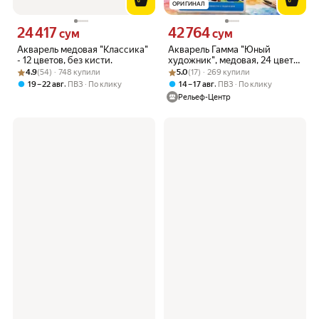
ОРИГИНАЛ
24 417
42 764
Цена 24417 сум вместо
Цена 42764 сум вместо
сум
сум
Акварель медовая "Классика"
Акварель Гамма "Юный
- 12 цветов, без кисти.
художник", медовая, 24 цвета,
Рейтинг товара: 4.9 из 5
Оценок: (54) · 748 купили
Рейтинг товара: 5.0 из 5
Оценок: (17) · 269 купили
без кисти, пластик. упак,
4.9
(54) · 748 купили
5.0
(17) · 269 купили
европодвес
,
,
19 – 22 авг
ПВЗ
По клику
14 – 17 авг
ПВЗ
По клику
Рельеф-Центр