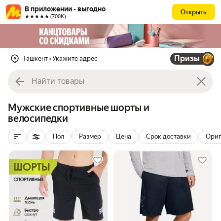
В приложении - выгодно
Открыть
★★★★★ (700К)
Призы
Ташкент
• Укажите адрес
Мужские спортивные шорты и
велосипедки
Пол
Размер
Цена
Срок доставки
Ориг