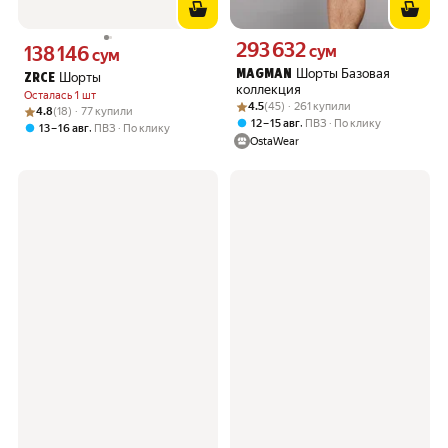
293 632
Цена 293632 сум вместо
138 146
сум
Цена 138146 сум вместо
сум
Шорты Базовая
MAGMAN
Шорты
ZRCE
коллекция
Осталась 1 шт
Рейтинг товара: 4.5 из 5
Оценок: (45) · 261 купили
4.5
(45) · 261 купили
Рейтинг товара: 4.8 из 5
Оценок: (18) · 77 купили
4.8
(18) · 77 купили
,
12 – 15 авг
ПВЗ
По клику
,
13 – 16 авг
ПВЗ
По клику
OstaWear