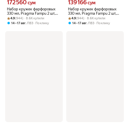
172 560
139 166
Цена 172560 сум вместо
Цена 139166 сум вместо
сум
сум
Набор кружек фарфоровых
Набор кружек фарфоровых
330 мл, Pragma Fampu 2 шт,
330 мл, Pragma Fampu 2 шт,
Рейтинг товара: 4.9 из 5
Оценок: (944) · 8.6K купили
серый/зеленый
Рейтинг товара: 4.9 из 5
Оценок: (944) · 8.6K купили
зеленый/голубой
4.9
(944) · 8.6K купили
4.9
(944) · 8.6K купили
,
,
14 – 17 авг
ПВЗ
По клику
14 – 17 авг
ПВЗ
По клику