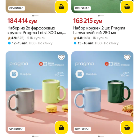
ОРИГИНАЛ
ОРИГИНАЛ
184 414
163 215
Цена 184414 сум вместо
Цена 163215 сум вместо
сум
сум
Набор из 2х фарфоровых
Набор кружек 2 шт. Pragma
кружек Pragma Lotsi, 300 мл,
Lamsu зелёный 280 мл
Рейтинг товара: 4.9 из 5
Оценок: (675) · 5.1K купили
полоски синие
Рейтинг товара: 4.8 из 5
Оценок: (143) · 1K купили
4.9
(675) · 5.1K купили
4.8
(143) · 1K купили
,
,
12 – 15 авг
ПВЗ
По клику
13 – 16 авг
ПВЗ
По клику
ОРИГИНАЛ
ОРИГИНАЛ